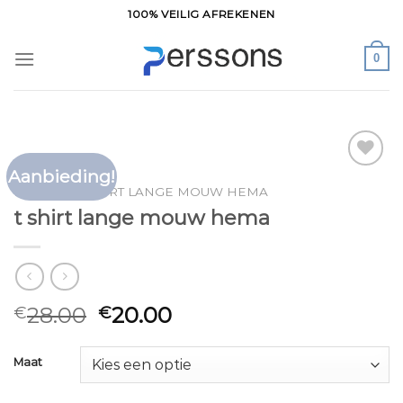
Ga
100% VEILIG AFREKENEN
naar
inhoud
0
Aanbieding!
Toevoegen
HOME
/
T SHIRT LANGE MOUW HEMA
aan
t shirt lange mouw hema
verlanglijst
28.00
20.00
€
€
Maat