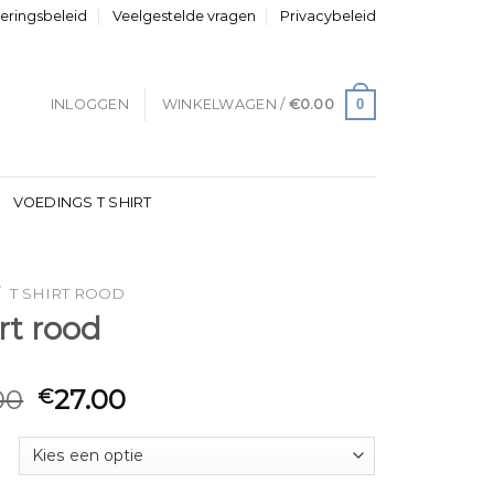
neringsbeleid
Veelgestelde vragen
Privacybeleid
0
INLOGGEN
WINKELWAGEN /
€
0.00
VOEDINGS T SHIRT
/
T SHIRT ROOD
irt rood
00
27.00
€