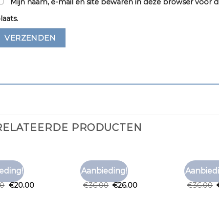
Mijn naam, e-mail en site bewaren in deze browser voor d
laats.
RELATEERDE PRODUCTEN
RT ROOD
T SHIRT ROOD
T SHIRT R
eding!
Aanbieding!
Aanbiedi
Toevoegen
Toevoegen
t rood
t shirt rood
t shirt r
aan
aan
00
€
20.00
€
36.00
€
26.00
€
36.00
verlanglijst
verlanglijst