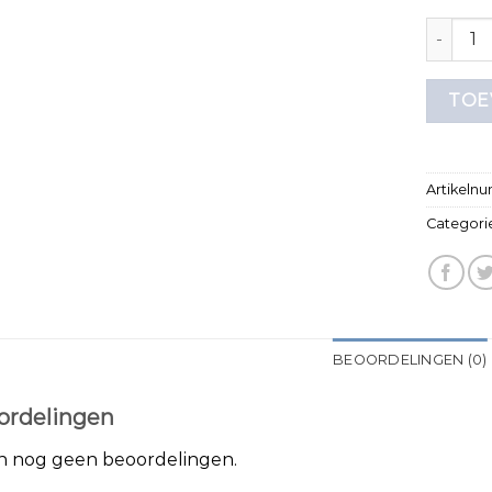
t shirt 
TOE
Artikeln
Categori
BEOORDELINGEN (0)
ordelingen
jn nog geen beoordelingen.