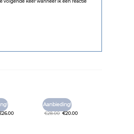
e volgende keer wanneer ik een reactie
OOD
T SHIRT ROOD
ng!
Aanbieding!
Toevoegen
Toevoegen
ood
t shirt rood
aan
aan
€
26.00
€
28.00
€
20.00
verlanglijst
verlanglijst