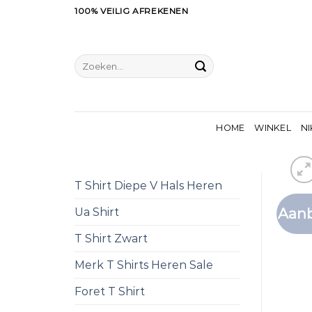
Ga
100% VEILIG AFREKENEN
naar
inhoud
Zoeken
naar:
HOME
WINKEL
NI
T Shirt Diepe V Hals Heren
Aanb
Ua Shirt
T Shirt Zwart
Merk T Shirts Heren Sale
Foret T Shirt