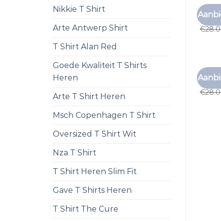
Nikkie T Shirt
T SHI
Aanbi
t shir
Arte Antwerp Shirt
€
28.
T Shirt Alan Red
Goede Kwaliteit T Shirts
T SHI
Aanbi
Heren
t shir
€
28.
Arte T Shirt Heren
Msch Copenhagen T Shirt
Oversized T Shirt Wit
Nza T Shirt
T Shirt Heren Slim Fit
Gave T Shirts Heren
T Shirt The Cure