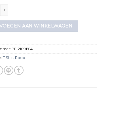
rood aantal
VOEGEN AAN WINKELWAGEN
ummer:
PE-21091914
e:
T Shirt Rood