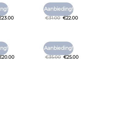
OOD
T SHIRT ROOD
ng!
Aanbieding!
Toevoegen
Toevoegen
ood
t shirt rood
aan
aan
€
23.00
€
31.00
€
22.00
verlanglijst
verlanglijst
OOD
T SHIRT ROOD
ng!
Aanbieding!
Toevoegen
Toevoegen
ood
t shirt rood
aan
aan
€
20.00
€
35.00
€
25.00
verlanglijst
verlanglijst