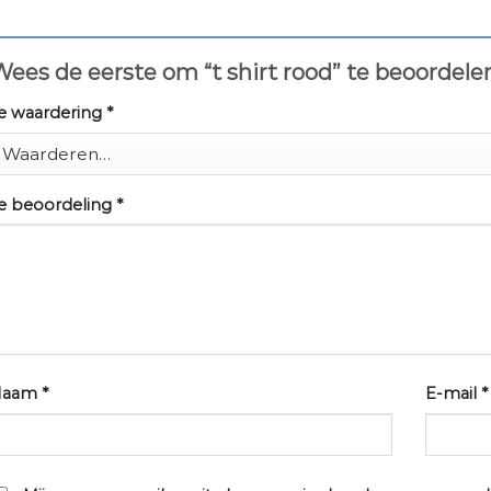
ees de eerste om “t shirt rood” te beoordel
e waardering
*
e beoordeling
*
Naam
*
E-mail
*