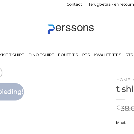
Contact
Terugbetaal- en retour
KKIE T SHIRT
DINO TSHIRT
FOUTE T SHIRTS
KWALITEIT T SHIRTS
HOME
t sh
ieding!
Toevoegen
aan
verlanglijst
38.
€
Maat