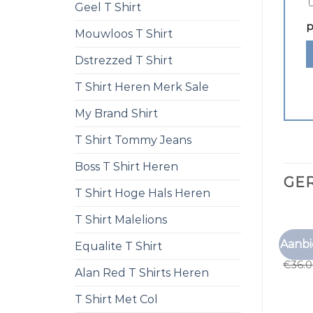
Geel T Shirt
p
Mouwloos T Shirt
Dstrezzed T Shirt
T Shirt Heren Merk Sale
My Brand Shirt
T Shirt Tommy Jeans
Boss T Shirt Heren
GE
T Shirt Hoge Hals Heren
T Shirt Malelions
T SHI
Aanbi
Equalite T Shirt
t shir
€
36.
Alan Red T Shirts Heren
T Shirt Met Col