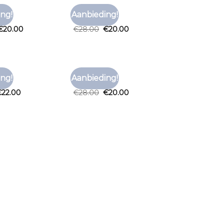
OOD
T SHIRT ROOD
ng!
Aanbieding!
Toevoegen
Toevoegen
ood
t shirt rood
aan
aan
€
20.00
€
28.00
€
20.00
verlanglijst
verlanglijst
OOD
T SHIRT ROOD
ng!
Aanbieding!
Toevoegen
Toevoegen
ood
t shirt rood
aan
aan
€
22.00
€
28.00
€
20.00
verlanglijst
verlanglijst