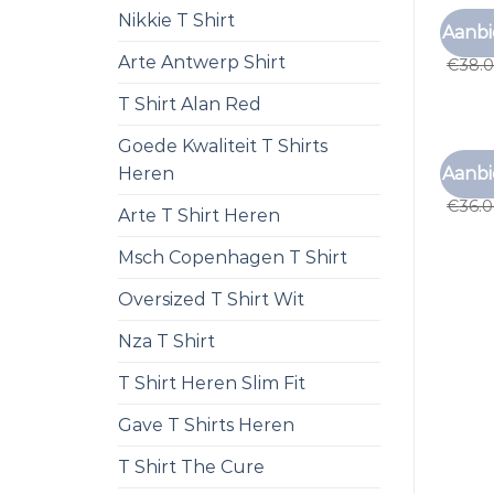
Nikkie T Shirt
T SHI
Aanbi
t shir
Arte Antwerp Shirt
€
38.
T Shirt Alan Red
Goede Kwaliteit T Shirts
T SHI
Aanbi
Heren
t shir
€
36.
Arte T Shirt Heren
Msch Copenhagen T Shirt
Oversized T Shirt Wit
Nza T Shirt
T Shirt Heren Slim Fit
Gave T Shirts Heren
T Shirt The Cure