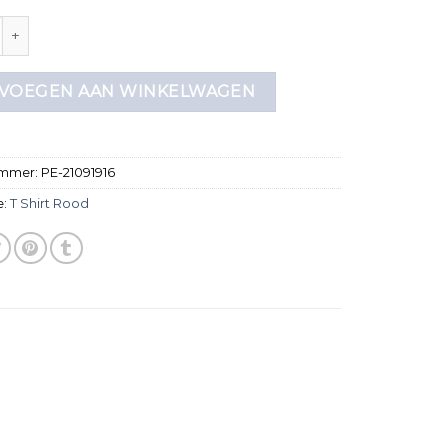
rood aantal
VOEGEN AAN WINKELWAGEN
ummer:
PE-21091916
e:
T Shirt Rood