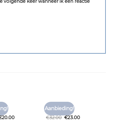
e volgende keer wanneer ik een reactie
OOD
T SHIRT ROOD
ng!
Aanbieding!
Toevoegen
Toevoegen
ood
t shirt rood
aan
aan
€
20.00
€
32.00
€
23.00
verlanglijst
verlanglijst