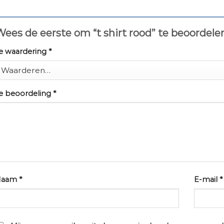
ees de eerste om “t shirt rood” te beoordel
e waardering
*
e beoordeling
*
Naam
*
E-mail
*