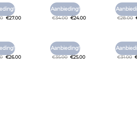
RT ROOD
T SHIRT ROOD
T SHIRT R
eding!
Aanbieding!
Aanbiedi
Toevoegen
Toevoegen
t rood
t shirt rood
t shirt r
aan
aan
00
€
27.00
€
34.00
€
24.00
€
28.00
verlanglijst
verlanglijst
RT ROOD
T SHIRT ROOD
T SHIRT R
eding!
Aanbieding!
Aanbiedi
Toevoegen
Toevoegen
t rood
t shirt rood
t shirt r
aan
aan
00
€
26.00
€
35.00
€
25.00
€
31.00
verlanglijst
verlanglijst