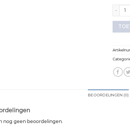
t shirt 
TOE
Artikeln
Categori
BEOORDELINGEN (0)
ordelingen
jn nog geen beoordelingen.