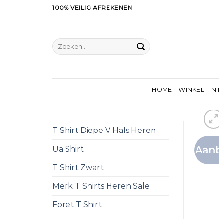
Ga
100% VEILIG AFREKENEN
naar
inhoud
Zoeken
naar:
HOME
WINKEL
NI
T Shirt Diepe V Hals Heren
Aanb
Ua Shirt
T Shirt Zwart
Merk T Shirts Heren Sale
Foret T Shirt