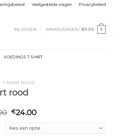
neringsbeleid
Veelgestelde vragen
Privacybeleid
0
INLOGGEN
WINKELWAGEN /
€
0.00
VOEDINGS T SHIRT
/
T SHIRT ROOD
irt rood
00
24.00
€