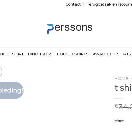
Contact
Terugbetaal- en retour
KKIE T SHIRT
DINO TSHIRT
FOUTE T SHIRTS
KWALITEIT T SHIRTS
HOME
t sh
ieding!
Toevoegen
aan
verlanglijst
34.
€
Maat