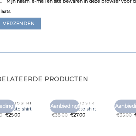
Mijn naam, e-mail en site bewaren in deze browser voor d
laats.
RELATEERDE PRODUCTEN
Y MORATO SHIRT
ANTONY MORATO SHIRT
ANTONY M
eding!
Aanbieding!
Aanbiedi
Toevoegen
Toevoegen
y morato shirt
antony morato shirt
antony m
aan
aan
00
€
25.00
€
38.00
€
27.00
€
35.00
verlanglijst
verlanglijst