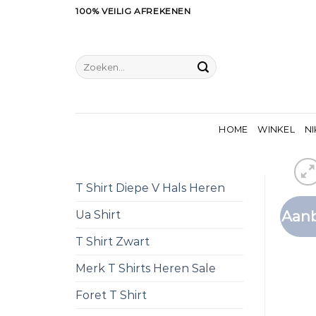
Ga
100% VEILIG AFREKENEN
naar
inhoud
Zoeken
naar:
HOME
WINKEL
NI
T Shirt Diepe V Hals Heren
Aanb
Ua Shirt
T Shirt Zwart
Merk T Shirts Heren Sale
Foret T Shirt