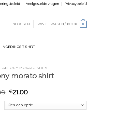
neringsbeleid
Veelgestelde vragen
Privacybeleid
0
INLOGGEN
WINKELWAGEN /
€
0.00
VOEDINGS T SHIRT
/
ANTONY MORATO SHIRT
ny morato shirt
00
21.00
€