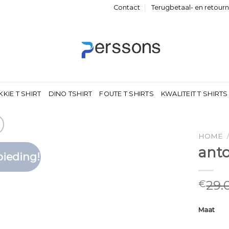
Contact
Terugbetaal- en retour
KKIE T SHIRT
DINO TSHIRT
FOUTE T SHIRTS
KWALITEIT T SHIRTS
HOME
anto
ieding!
Toevoegen
aan
verlanglijst
29.
€
Maat