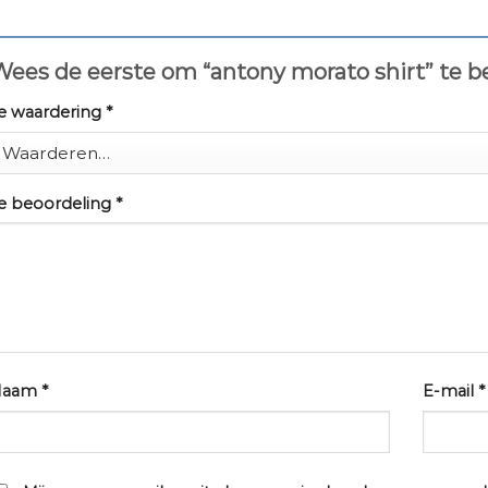
ees de eerste om “antony morato shirt” te 
e waardering
*
e beoordeling
*
Naam
*
E-mail
*