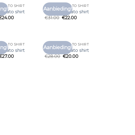
ORATO SHIRT
ANTONY MORATO SHIRT
ng!
Aanbieding!
Toevoegen
Toevoegen
orato shirt
antony morato shirt
aan
aan
€
24.00
€
31.00
€
22.00
verlanglijst
verlanglijst
ORATO SHIRT
ANTONY MORATO SHIRT
ng!
Aanbieding!
Toevoegen
Toevoegen
orato shirt
antony morato shirt
aan
aan
€
27.00
€
28.00
€
20.00
verlanglijst
verlanglijst