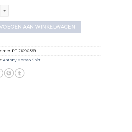
orato shirt aantal
VOEGEN AAN WINKELWAGEN
ummer:
PE-21090569
e:
Antony Morato Shirt