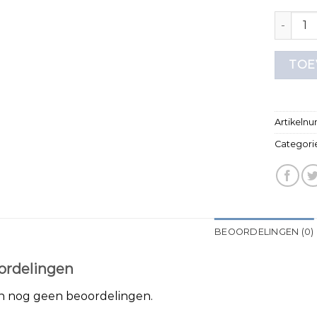
antony m
TOE
Artikeln
Categori
BEOORDELINGEN (0)
ordelingen
jn nog geen beoordelingen.