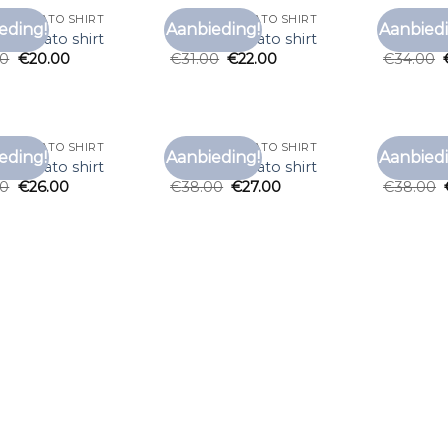
Y MORATO SHIRT
ANTONY MORATO SHIRT
ANTONY M
eding!
Aanbieding!
Aanbiedi
Toevoegen
Toevoegen
y morato shirt
antony morato shirt
antony m
aan
aan
00
€
20.00
€
31.00
€
22.00
€
34.00
verlanglijst
verlanglijst
Y MORATO SHIRT
ANTONY MORATO SHIRT
ANTONY M
eding!
Aanbieding!
Aanbiedi
Toevoegen
Toevoegen
y morato shirt
antony morato shirt
antony m
aan
aan
00
€
26.00
€
38.00
€
27.00
€
38.00
verlanglijst
verlanglijst