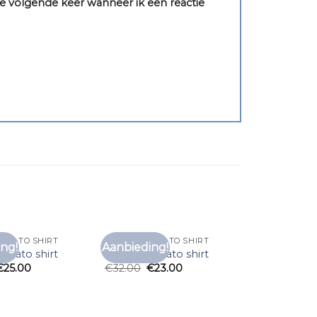
e volgende keer wanneer ik een reactie
ORATO SHIRT
ANTONY MORATO SHIRT
ng!
Aanbieding!
Toevoegen
Toevoegen
orato shirt
antony morato shirt
aan
aan
€
25.00
€
32.00
€
23.00
verlanglijst
verlanglijst