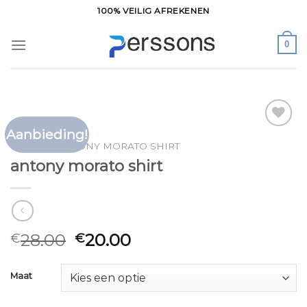
Ga
100% VEILIG AFREKENEN
naar
inhoud
0
Aanbieding!
Toevoegen
HOME
/
ANTONY MORATO SHIRT
aan
antony morato shirt
verlanglijst
28.00
20.00
€
€
Maat