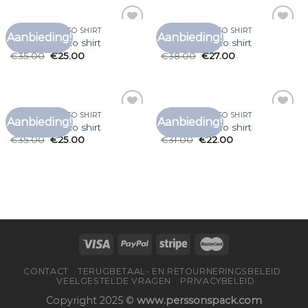
ANTONY MORATO SHIRT
ANTONY MORATO SHIRT
Aanbieding!
Aanbieding!
Toevoegen
Toevoegen
antony morato shirt
antony morato shirt
aan
aan
€
35.00
€
25.00
€
38.00
€
27.00
verlanglijst
verlanglijst
ANTONY MORATO SHIRT
ANTONY MORATO SHIRT
Aanbieding!
Aanbieding!
Toevoegen
Toevoegen
antony morato shirt
antony morato shirt
aan
aan
€
35.00
€
25.00
€
31.00
€
22.00
verlanglijst
verlanglijst
CONTACT
TERUGBETAAL- EN RETOURNERINGSBELEID
VEELGESTELDE VRAGEN
PRIVACYBELEID
Copyright 2025 ©
www.perssonspack.com