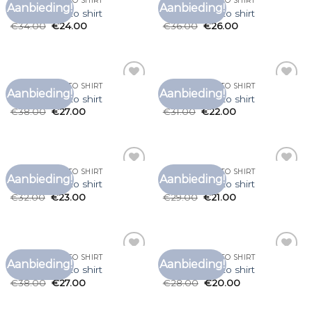
ANTONY MORATO SHIRT
ANTONY MORATO SHIRT
Aanbieding!
Aanbieding!
Toevoegen
Toevoegen
antony morato shirt
antony morato shirt
aan
aan
€
34.00
€
24.00
€
36.00
€
26.00
verlanglijst
verlanglijst
ANTONY MORATO SHIRT
ANTONY MORATO SHIRT
Aanbieding!
Aanbieding!
Toevoegen
Toevoegen
antony morato shirt
antony morato shirt
aan
aan
€
38.00
€
27.00
€
31.00
€
22.00
verlanglijst
verlanglijst
ANTONY MORATO SHIRT
ANTONY MORATO SHIRT
Aanbieding!
Aanbieding!
Toevoegen
Toevoegen
antony morato shirt
antony morato shirt
aan
aan
€
32.00
€
23.00
€
29.00
€
21.00
verlanglijst
verlanglijst
ANTONY MORATO SHIRT
ANTONY MORATO SHIRT
Aanbieding!
Aanbieding!
Toevoegen
Toevoegen
antony morato shirt
antony morato shirt
aan
aan
€
38.00
€
27.00
€
28.00
€
20.00
verlanglijst
verlanglijst