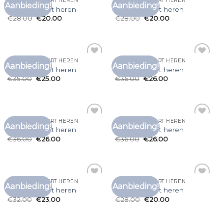
CARHARTT T SHIRT HEREN
CARHARTT T SHIRT HEREN
Aanbieding!
Aanbieding!
Toevoegen
Toevoegen
carhartt t shirt heren
carhartt t shirt heren
aan
aan
€
28.00
€
20.00
€
28.00
€
20.00
verlanglijst
verlanglijst
CARHARTT T SHIRT HEREN
CARHARTT T SHIRT HEREN
Aanbieding!
Aanbieding!
Toevoegen
Toevoegen
carhartt t shirt heren
carhartt t shirt heren
aan
aan
€
35.00
€
25.00
€
36.00
€
26.00
verlanglijst
verlanglijst
CARHARTT T SHIRT HEREN
CARHARTT T SHIRT HEREN
Aanbieding!
Aanbieding!
Toevoegen
Toevoegen
carhartt t shirt heren
carhartt t shirt heren
aan
aan
€
36.00
€
26.00
€
36.00
€
26.00
verlanglijst
verlanglijst
CARHARTT T SHIRT HEREN
CARHARTT T SHIRT HEREN
Aanbieding!
Aanbieding!
Toevoegen
Toevoegen
carhartt t shirt heren
carhartt t shirt heren
aan
aan
€
32.00
€
23.00
€
28.00
€
20.00
verlanglijst
verlanglijst