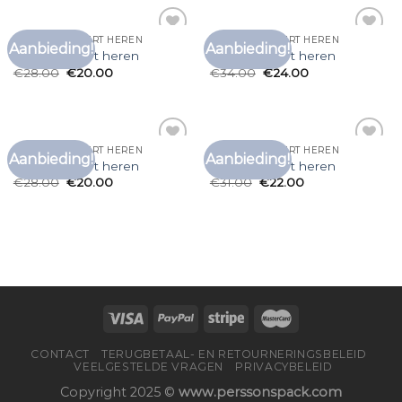
CARHARTT T SHIRT HEREN
CARHARTT T SHIRT HEREN
Aanbieding!
Aanbieding!
Toevoegen
Toevoegen
carhartt t shirt heren
carhartt t shirt heren
aan
aan
€
28.00
€
20.00
€
34.00
€
24.00
verlanglijst
verlanglijst
CARHARTT T SHIRT HEREN
CARHARTT T SHIRT HEREN
Aanbieding!
Aanbieding!
Toevoegen
Toevoegen
carhartt t shirt heren
carhartt t shirt heren
aan
aan
€
28.00
€
20.00
€
31.00
€
22.00
verlanglijst
verlanglijst
CONTACT
TERUGBETAAL- EN RETOURNERINGSBELEID
VEELGESTELDE VRAGEN
PRIVACYBELEID
Copyright 2025 ©
www.perssonspack.com