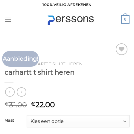
Ga
100% VEILIG AFREKENEN
naar
inhoud
0
Aanbieding!
Toevoegen
HOME
/
CARHARTT T SHIRT HEREN
aan
carhartt t shirt heren
verlanglijst
31.00
22.00
€
€
Maat