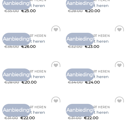
CARHARTT T SHIRT HEREN
CARHARTT T SHIRT HEREN
Aanbieding!
Aanbieding!
Toevoegen
Toevoegen
carhartt t shirt heren
carhartt t shirt heren
aan
aan
€
35.00
€
25.00
€
28.00
€
20.00
verlanglijst
verlanglijst
CARHARTT T SHIRT HEREN
CARHARTT T SHIRT HEREN
Aanbieding!
Aanbieding!
Toevoegen
Toevoegen
carhartt t shirt heren
carhartt t shirt heren
aan
aan
€
36.00
€
26.00
€
32.00
€
23.00
verlanglijst
verlanglijst
CARHARTT T SHIRT HEREN
CARHARTT T SHIRT HEREN
Aanbieding!
Aanbieding!
Toevoegen
Toevoegen
carhartt t shirt heren
carhartt t shirt heren
aan
aan
€
28.00
€
20.00
€
34.00
€
24.00
verlanglijst
verlanglijst
CARHARTT T SHIRT HEREN
CARHARTT T SHIRT HEREN
Aanbieding!
Aanbieding!
Toevoegen
Toevoegen
carhartt t shirt heren
carhartt t shirt heren
aan
aan
€
31.00
€
22.00
€
31.00
€
22.00
verlanglijst
verlanglijst