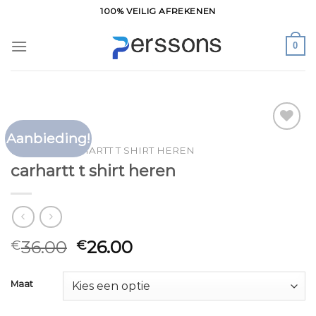
Ga
100% VEILIG AFREKENEN
naar
inhoud
0
Aanbieding!
Toevoegen
HOME
/
CARHARTT T SHIRT HEREN
aan
carhartt t shirt heren
verlanglijst
36.00
26.00
€
€
Maat