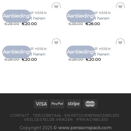
CARHARTT T SHIRT HEREN
CARHARTT T SHIRT HEREN
Aanbieding!
Aanbieding!
Toevoegen
Toevoegen
carhartt t shirt heren
carhartt t shirt heren
aan
aan
€
28.00
€
20.00
€
36.00
€
26.00
verlanglijst
verlanglijst
CARHARTT T SHIRT HEREN
CARHARTT T SHIRT HEREN
Aanbieding!
Aanbieding!
Toevoegen
Toevoegen
carhartt t shirt heren
carhartt t shirt heren
aan
aan
€
28.00
€
20.00
€
28.00
€
20.00
verlanglijst
verlanglijst
CONTACT
TERUGBETAAL- EN RETOURNERINGSBELEID
VEELGESTELDE VRAGEN
PRIVACYBELEID
Copyright 2025 ©
www.perssonspack.com