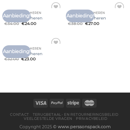
DIKKE T SHIRTS HEREN
DIKKE T SHIRTS HEREN
Aanbieding!
Aanbieding!
Toevoegen
Toevoegen
dikke t shirts heren
dikke t shirts heren
aan
aan
€
34.00
€
24.00
€
38.00
€
27.00
verlanglijst
verlanglijst
DIKKE T SHIRTS HEREN
Aanbieding!
Toevoegen
dikke t shirts heren
aan
€
32.00
€
23.00
verlanglijst
CONTACT
TERUGBETAAL- EN RETOURNERINGSBELEID
VEELGESTELDE VRAGEN
PRIVACYBELEID
Copyright 2025 ©
www.perssonspack.com