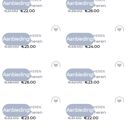
DIKKE T SHIRTS HEREN
DIKKE T SHIRTS HEREN
Aanbieding!
Aanbieding!
Toevoegen
Toevoegen
dikke t shirts heren
dikke t shirts heren
aan
aan
€
31.00
€
22.00
€
36.00
€
26.00
verlanglijst
verlanglijst
DIKKE T SHIRTS HEREN
DIKKE T SHIRTS HEREN
Aanbieding!
Aanbieding!
Toevoegen
Toevoegen
dikke t shirts heren
dikke t shirts heren
aan
aan
€
35.00
€
25.00
€
34.00
€
24.00
verlanglijst
verlanglijst
DIKKE T SHIRTS HEREN
DIKKE T SHIRTS HEREN
Aanbieding!
Aanbieding!
Toevoegen
Toevoegen
dikke t shirts heren
dikke t shirts heren
aan
aan
€
36.00
€
26.00
€
32.00
€
23.00
verlanglijst
verlanglijst
DIKKE T SHIRTS HEREN
DIKKE T SHIRTS HEREN
Aanbieding!
Aanbieding!
Toevoegen
Toevoegen
dikke t shirts heren
dikke t shirts heren
aan
aan
€
32.00
€
23.00
€
31.00
€
22.00
verlanglijst
verlanglijst