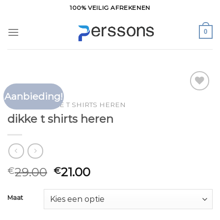
Ga
100% VEILIG AFREKENEN
naar
inhoud
0
Aanbieding!
Toevoegen
HOME
/
DIKKE T SHIRTS HEREN
aan
dikke t shirts heren
verlanglijst
29.00
21.00
€
€
Maat