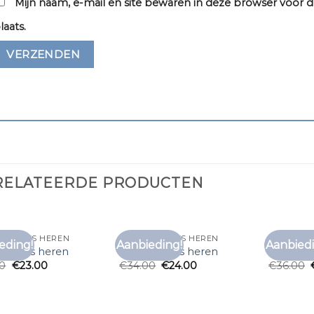
Mijn naam, e-mail en site bewaren in deze browser voor d
laats.
RELATEERDE PRODUCTEN
T SHIRTS HEREN
DIKKE T SHIRTS HEREN
DIKKE T S
eding!
Aanbieding!
Aanbiedi
Toevoegen
Toevoegen
t shirts heren
dikke t shirts heren
dikke t s
aan
aan
00
€
23.00
€
34.00
€
24.00
€
36.00
verlanglijst
verlanglijst