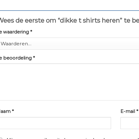
ees de eerste om “dikke t shirts heren” te 
e waardering
*
e beoordeling
*
Naam
*
E-mail
*