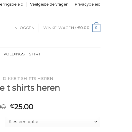
neringsbeleid
Veelgestelde vragen
Privacybeleid
0
INLOGGEN
WINKELWAGEN /
€
0.00
VOEDINGS T SHIRT
/
DIKKE T SHIRTS HEREN
e t shirts heren
00
25.00
€