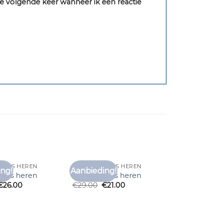
e volgende keer wanneer ik een reactie
HIRTS HEREN
DIKKE T SHIRTS HEREN
ng!
Aanbieding!
Toevoegen
Toevoegen
hirts heren
dikke t shirts heren
aan
aan
€
26.00
€
29.00
€
21.00
verlanglijst
verlanglijst