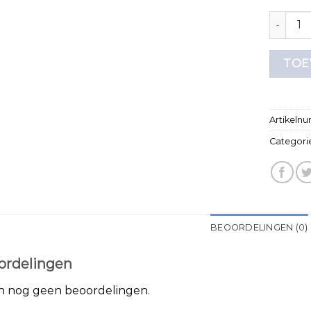
dikke t 
TOE
Artikeln
Categori
BEOORDELINGEN (0)
ordelingen
jn nog geen beoordelingen.