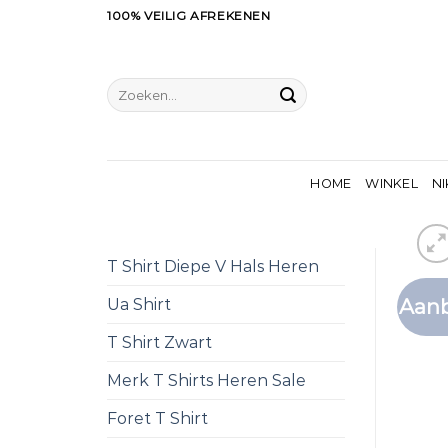
Ga
100% VEILIG AFREKENEN
naar
inhoud
Zoeken
naar:
HOME
WINKEL
NI
T Shirt Diepe V Hals Heren
Aanb
Ua Shirt
T Shirt Zwart
Merk T Shirts Heren Sale
Foret T Shirt