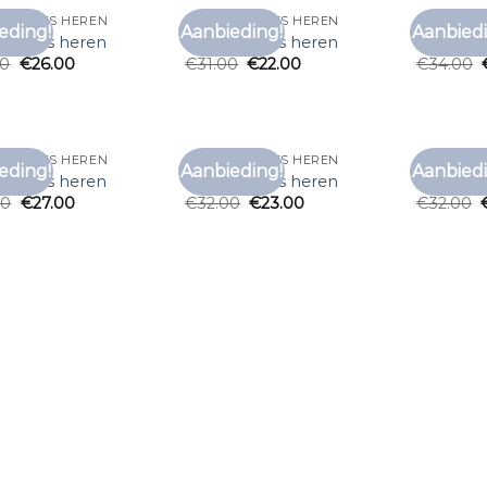
T SHIRTS HEREN
DIKKE T SHIRTS HEREN
DIKKE T S
eding!
Aanbieding!
Aanbiedi
Toevoegen
Toevoegen
t shirts heren
dikke t shirts heren
dikke t s
aan
aan
00
€
26.00
€
31.00
€
22.00
€
34.00
verlanglijst
verlanglijst
T SHIRTS HEREN
DIKKE T SHIRTS HEREN
DIKKE T S
eding!
Aanbieding!
Aanbiedi
Toevoegen
Toevoegen
t shirts heren
dikke t shirts heren
dikke t s
aan
aan
00
€
27.00
€
32.00
€
23.00
€
32.00
verlanglijst
verlanglijst