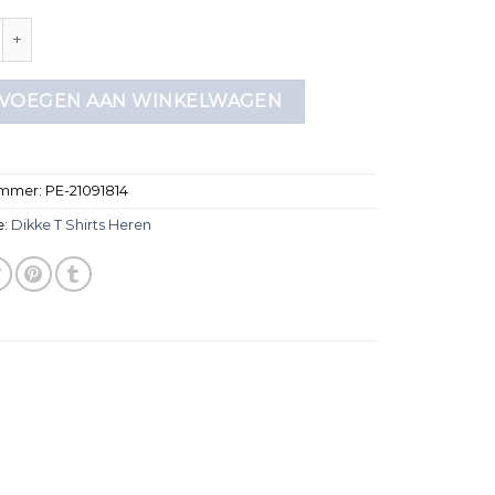
shirts heren aantal
VOEGEN AAN WINKELWAGEN
ummer:
PE-21091814
e:
Dikke T Shirts Heren