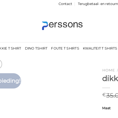
Contact
Terugbetaal- en retour
KKIE T SHIRT
DINO TSHIRT
FOUTE T SHIRTS
KWALITEIT T SHIRTS
HOME
dikk
ieding!
Toevoegen
aan
verlanglijst
35.
€
Maat