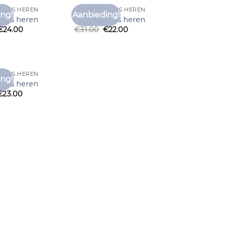
HIRTS HEREN
DIKKE T SHIRTS HEREN
ng!
Aanbieding!
Toevoegen
Toevoegen
hirts heren
dikke t shirts heren
aan
aan
€
24.00
€
31.00
€
22.00
verlanglijst
verlanglijst
HIRTS HEREN
ng!
Toevoegen
hirts heren
aan
€
23.00
verlanglijst