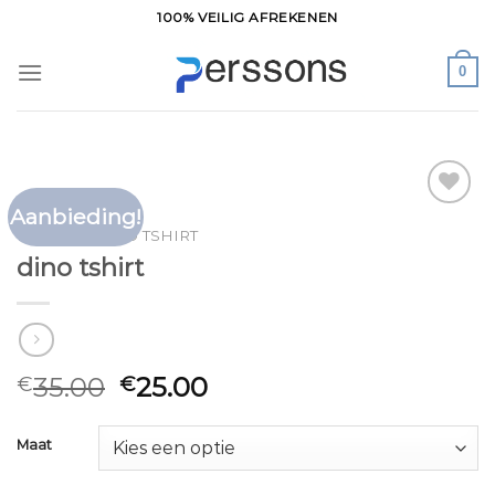
Ga
100% VEILIG AFREKENEN
naar
inhoud
0
Aanbieding!
Toevoegen
HOME
/
DINO TSHIRT
aan
dino tshirt
verlanglijst
35.00
25.00
€
€
Maat