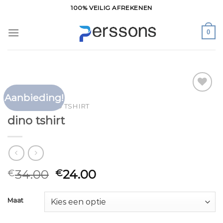
Ga
100% VEILIG AFREKENEN
naar
inhoud
0
Aanbieding!
Toevoegen
HOME
/
DINO TSHIRT
aan
dino tshirt
verlanglijst
34.00
24.00
€
€
Maat