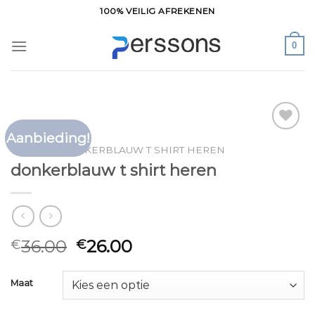
Ga
100% VEILIG AFREKENEN
naar
inhoud
0
Aanbieding!
Toevoegen
HOME
/
DONKERBLAUW T SHIRT HEREN
aan
donkerblauw t shirt heren
verlanglijst
36.00
26.00
€
€
Maat