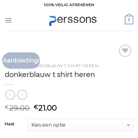
Ga
100% VEILIG AFREKENEN
naar
inhoud
0
Aanbieding!
Toevoegen
HOME
/
DONKERBLAUW T SHIRT HEREN
aan
donkerblauw t shirt heren
verlanglijst
29.00
21.00
€
€
Maat