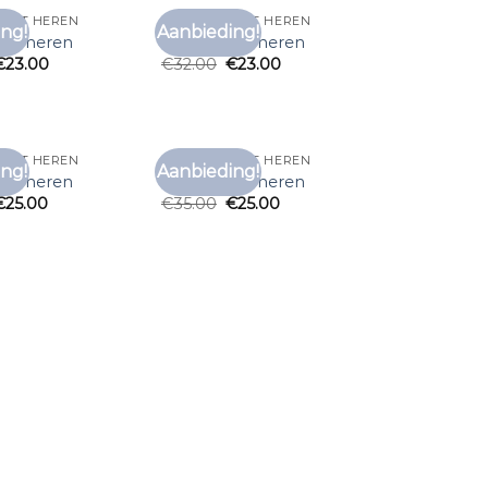
SHIRT HEREN
EFFEN T SHIRT HEREN
ng!
Aanbieding!
Toevoegen
Toevoegen
hirt heren
effen t shirt heren
aan
aan
€
23.00
€
32.00
€
23.00
verlanglijst
verlanglijst
SHIRT HEREN
EFFEN T SHIRT HEREN
ng!
Aanbieding!
Toevoegen
Toevoegen
hirt heren
effen t shirt heren
aan
aan
€
25.00
€
35.00
€
25.00
verlanglijst
verlanglijst