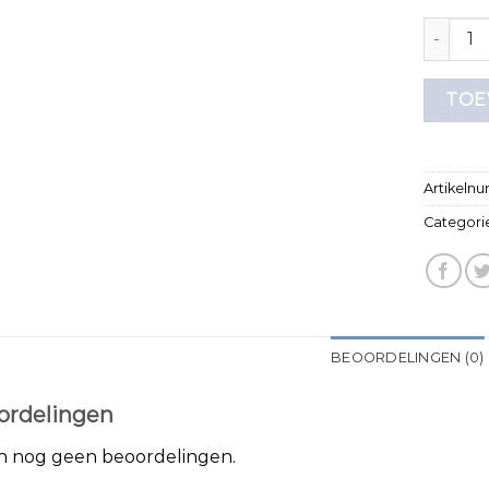
effen t 
TOE
Artikeln
Categori
BEOORDELINGEN (0)
ordelingen
jn nog geen beoordelingen.