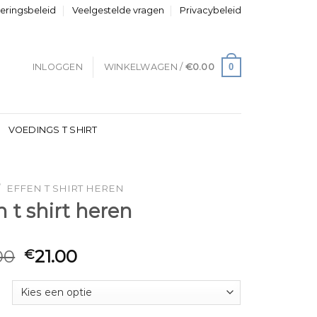
neringsbeleid
Veelgestelde vragen
Privacybeleid
0
INLOGGEN
WINKELWAGEN /
€
0.00
VOEDINGS T SHIRT
/
EFFEN T SHIRT HEREN
n t shirt heren
00
21.00
€