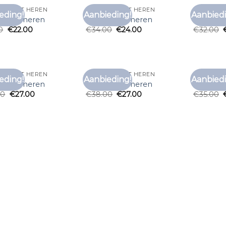
 T SHIRT HEREN
EFFEN T SHIRT HEREN
EFFEN T 
eding!
Aanbieding!
Aanbiedi
Toevoegen
Toevoegen
t shirt heren
effen t shirt heren
effen t s
aan
aan
0
€
22.00
€
34.00
€
24.00
€
32.00
verlanglijst
verlanglijst
 T SHIRT HEREN
EFFEN T SHIRT HEREN
EFFEN T 
eding!
Aanbieding!
Aanbiedi
Toevoegen
Toevoegen
t shirt heren
effen t shirt heren
effen t s
aan
aan
00
€
27.00
€
38.00
€
27.00
€
35.00
verlanglijst
verlanglijst