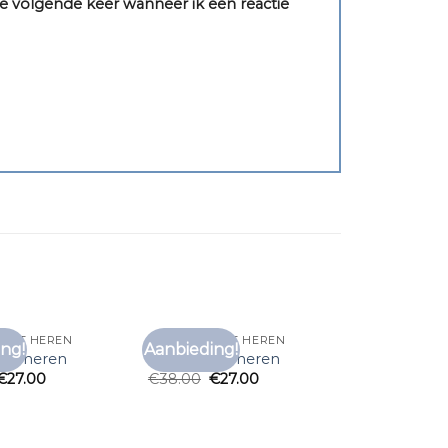
e volgende keer wanneer ik een reactie
SHIRT HEREN
EFFEN T SHIRT HEREN
ng!
Aanbieding!
Toevoegen
Toevoegen
hirt heren
effen t shirt heren
aan
aan
€
27.00
€
38.00
€
27.00
verlanglijst
verlanglijst