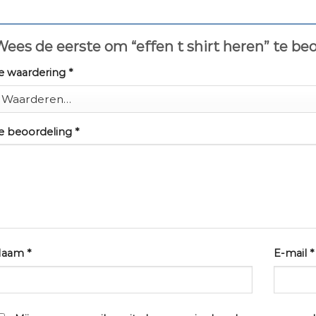
ees de eerste om “effen t shirt heren” te be
e waardering
*
e beoordeling
*
Naam
*
E-mail
*