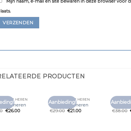
Mijn naam, e-mail en site bewaren in deze browser voor d
laats.
RELATEERDE PRODUCTEN
 T SHIRT HEREN
EFFEN T SHIRT HEREN
EFFEN T 
eding!
Aanbieding!
Aanbiedi
Toevoegen
Toevoegen
t shirt heren
effen t shirt heren
effen t s
aan
aan
00
€
26.00
€
29.00
€
21.00
€
38.00
verlanglijst
verlanglijst