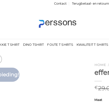
Contact
Terugbetaal- en retour
KKIE T SHIRT
DINO TSHIRT
FOUTE T SHIRTS
KWALITEIT T SHIRTS
HOME
effe
ieding!
Toevoegen
aan
verlanglijst
29.
€
Maat