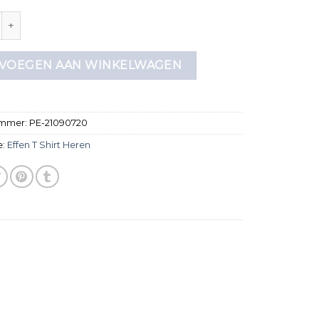
shirt heren aantal
VOEGEN AAN WINKELWAGEN
ummer:
PE-21090720
e:
Effen T Shirt Heren