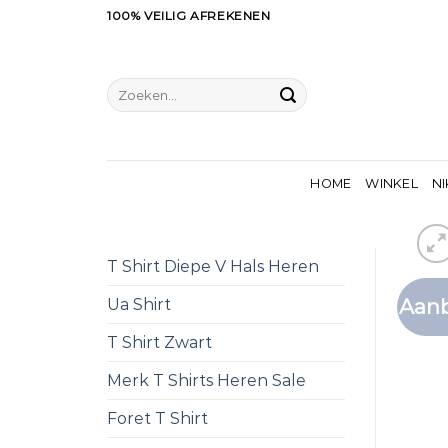
Ga
100% VEILIG AFREKENEN
naar
inhoud
Zoeken
naar:
HOME
WINKEL
NI
T Shirt Diepe V Hals Heren
Aanb
Ua Shirt
T Shirt Zwart
Merk T Shirts Heren Sale
Foret T Shirt