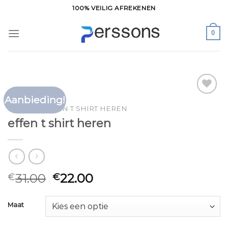
Ga
100% VEILIG AFREKENEN
naar
inhoud
0
Aanbieding!
Toevoegen
HOME
/
EFFEN T SHIRT HEREN
aan
effen t shirt heren
verlanglijst
31.00
22.00
€
€
Maat