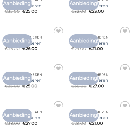
EFFEN T SHIRT HEREN
EFFEN T SHIRT HEREN
Aanbieding!
Aanbieding!
Toevoegen
Toevoegen
effen t shirt heren
effen t shirt heren
aan
aan
€
35.00
€
25.00
€
32.00
€
23.00
verlanglijst
verlanglijst
EFFEN T SHIRT HEREN
EFFEN T SHIRT HEREN
Aanbieding!
Aanbieding!
Toevoegen
Toevoegen
effen t shirt heren
effen t shirt heren
aan
aan
€
36.00
€
26.00
€
29.00
€
21.00
verlanglijst
verlanglijst
EFFEN T SHIRT HEREN
EFFEN T SHIRT HEREN
Aanbieding!
Aanbieding!
Toevoegen
Toevoegen
effen t shirt heren
effen t shirt heren
aan
aan
€
35.00
€
25.00
€
38.00
€
27.00
verlanglijst
verlanglijst
EFFEN T SHIRT HEREN
EFFEN T SHIRT HEREN
Aanbieding!
Aanbieding!
Toevoegen
Toevoegen
effen t shirt heren
effen t shirt heren
aan
aan
€
38.00
€
27.00
€
29.00
€
21.00
verlanglijst
verlanglijst