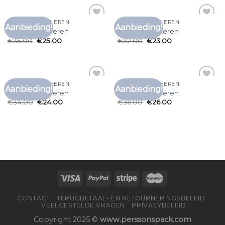
EFFEN T SHIRT HEREN
EFFEN T SHIRT HEREN
Aanbieding!
Aanbieding!
Toevoegen
Toevoegen
effen t shirt heren
effen t shirt heren
aan
aan
€
35.00
€
25.00
€
32.00
€
23.00
verlanglijst
verlanglijst
EFFEN T SHIRT HEREN
EFFEN T SHIRT HEREN
Aanbieding!
Aanbieding!
Toevoegen
Toevoegen
effen t shirt heren
effen t shirt heren
aan
aan
€
34.00
€
24.00
€
36.00
€
26.00
verlanglijst
verlanglijst
CONTACT
TERUGBETAAL- EN RETOURNERINGSBELEID
VEELGESTELDE VRAGEN
PRIVACYBELEID
Copyright 2025 ©
www.perssonspack.com