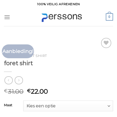
Ga
100% VEILIG AFREKENEN
naar
inhoud
0
Aanbieding!
Toevoegen
HOME
/
FORET SHIRT
aan
foret shirt
verlanglijst
31.00
22.00
€
€
Maat