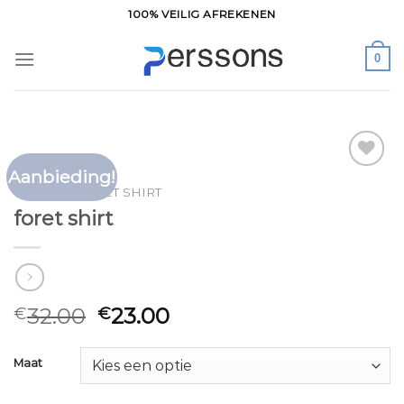
Ga
100% VEILIG AFREKENEN
naar
inhoud
0
Aanbieding!
Toevoegen
HOME
/
FORET SHIRT
aan
foret shirt
verlanglijst
32.00
23.00
€
€
Maat