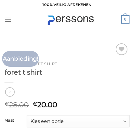
Ga
100% VEILIG AFREKENEN
naar
inhoud
0
Aanbieding!
Toevoegen
HOME
/
FORET T SHIRT
aan
foret t shirt
verlanglijst
28.00
20.00
€
€
Maat