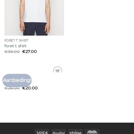
FORET T SHIRT
foret t shirt
€
38.00
€
27.00
FORET T SHIRT
Aanbieding!
Toevoegen
foret t shirt
aan
€
28.00
€
20.00
verlanglijst