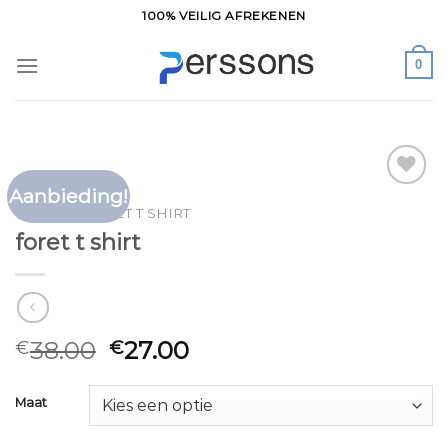
Ga
100% VEILIG AFREKENEN
naar
inhoud
0
Aanbieding!
Toevoegen
HOME
/
FORET T SHIRT
aan
foret t shirt
verlanglijst
38.00
27.00
€
€
Maat