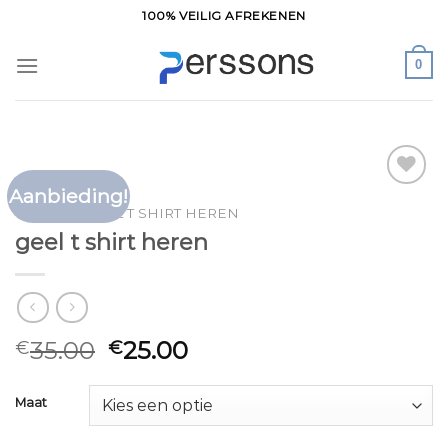
Ga
100% VEILIG AFREKENEN
naar
inhoud
0
Aanbieding!
Toevoegen
HOME
/
GEEL T SHIRT HEREN
aan
geel t shirt heren
verlanglijst
35.00
25.00
€
€
Maat