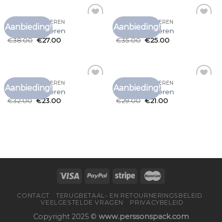
GEEL T SHIRT HEREN
GEEL T SHIRT HEREN
Aanbieding!
Aanbieding!
Toevoegen
Toevoegen
geel t shirt heren
geel t shirt heren
aan
aan
€
38.00
€
27.00
€
35.00
€
25.00
verlanglijst
verlanglijst
GEEL T SHIRT HEREN
GEEL T SHIRT HEREN
Aanbieding!
Aanbieding!
Toevoegen
Toevoegen
geel t shirt heren
geel t shirt heren
aan
aan
€
32.00
€
23.00
€
29.00
€
21.00
verlanglijst
verlanglijst
CONTACT
TERUGBETAAL- EN RETOURNERINGSBELEID
VEELGESTELDE VRAGEN
PRIVACYBELEID
Copyright 2025 ©
www.perssonspack.com