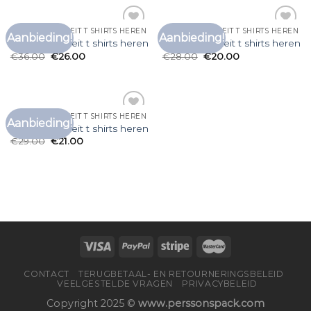
GOEDE KWALITEIT T SHIRTS HEREN
GOEDE KWALITEIT T SHIRTS HEREN
Aanbieding!
Aanbieding!
Toevoegen
Toevoegen
goede kwaliteit t shirts heren
goede kwaliteit t shirts heren
aan
aan
€
36.00
€
26.00
€
28.00
€
20.00
verlanglijst
verlanglijst
GOEDE KWALITEIT T SHIRTS HEREN
Aanbieding!
Toevoegen
goede kwaliteit t shirts heren
aan
€
29.00
€
21.00
verlanglijst
CONTACT
TERUGBETAAL- EN RETOURNERINGSBELEID
VEELGESTELDE VRAGEN
PRIVACYBELEID
Copyright 2025 ©
www.perssonspack.com