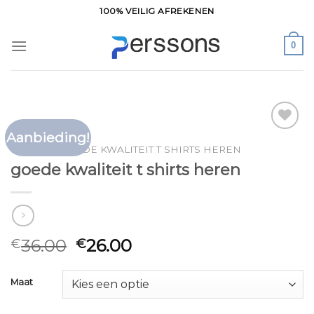
Ga
100% VEILIG AFREKENEN
naar
inhoud
0
Aanbieding!
Toevoegen
HOME
/
GOEDE KWALITEIT T SHIRTS HEREN
aan
goede kwaliteit t shirts heren
verlanglijst
36.00
26.00
€
€
Maat