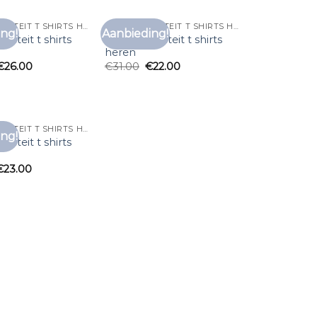
GOEDE KWALITEIT T SHIRTS HEREN
GOEDE KWALITEIT T SHIRTS HEREN
ng!
Aanbieding!
Toevoegen
Toevoegen
liteit t shirts
goede kwaliteit t shirts
aan
aan
heren
verlanglijst
verlanglijst
€
26.00
€
31.00
€
22.00
GOEDE KWALITEIT T SHIRTS HEREN
ng!
Toevoegen
liteit t shirts
aan
verlanglijst
€
23.00