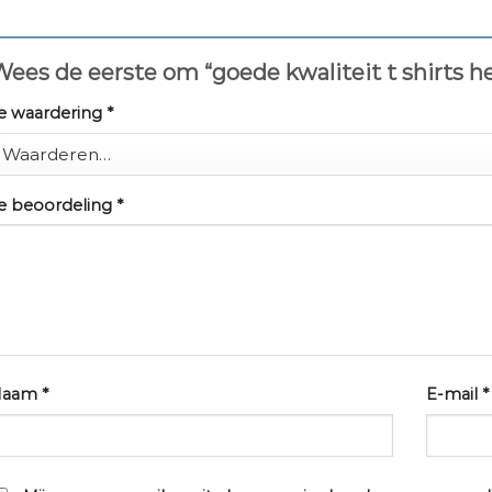
ees de eerste om “goede kwaliteit t shirts h
e waardering
*
e beoordeling
*
Naam
*
E-mail
*