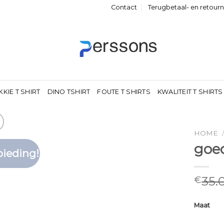
Contact
Terugbetaal- en retour
KKIE T SHIRT
DINO TSHIRT
FOUTE T SHIRTS
KWALITEIT T SHIRTS
HOME
goed
ieding!
Toevoegen
aan
verlanglijst
35.
€
Maat