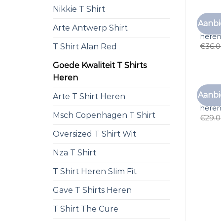
Nikkie T Shirt
Aanbi
goede 
Arte Antwerp Shirt
here
T Shirt Alan Red
€
36.
Goede Kwaliteit T Shirts
Heren
Aanbi
Arte T Shirt Heren
goede 
here
Msch Copenhagen T Shirt
€
29.
Oversized T Shirt Wit
Nza T Shirt
T Shirt Heren Slim Fit
Gave T Shirts Heren
T Shirt The Cure