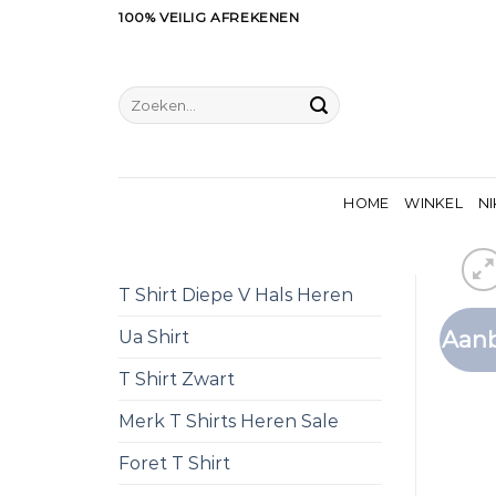
Ga
100% VEILIG AFREKENEN
naar
inhoud
Zoeken
naar:
HOME
WINKEL
NI
T Shirt Diepe V Hals Heren
Aanb
Ua Shirt
T Shirt Zwart
Merk T Shirts Heren Sale
Foret T Shirt