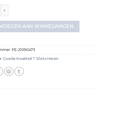
aliteit t shirts heren aantal
VOEGEN AAN WINKELWAGEN
ummer:
PE-21090473
e:
Goede Kwaliteit T Shirts Heren