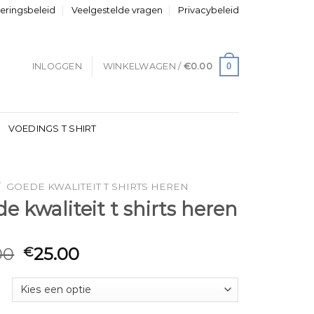
neringsbeleid
Veelgestelde vragen
Privacybeleid
0
INLOGGEN
WINKELWAGEN /
€
0.00
VOEDINGS T SHIRT
/
GOEDE KWALITEIT T SHIRTS HEREN
e kwaliteit t shirts heren
00
25.00
€