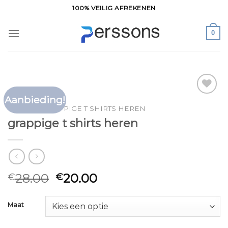
Ga
100% VEILIG AFREKENEN
naar
inhoud
0
Aanbieding!
Toevoegen
HOME
/
GRAPPIGE T SHIRTS HEREN
aan
grappige t shirts heren
verlanglijst
28.00
20.00
€
€
Maat