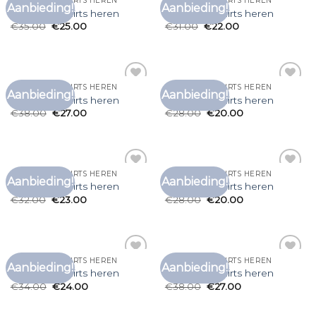
GRAPPIGE T SHIRTS HEREN
GRAPPIGE T SHIRTS HEREN
Aanbieding!
Aanbieding!
Toevoegen
Toevoegen
grappige t shirts heren
grappige t shirts heren
aan
aan
€
35.00
€
25.00
€
31.00
€
22.00
verlanglijst
verlanglijst
GRAPPIGE T SHIRTS HEREN
GRAPPIGE T SHIRTS HEREN
Aanbieding!
Aanbieding!
Toevoegen
Toevoegen
grappige t shirts heren
grappige t shirts heren
aan
aan
€
38.00
€
27.00
€
28.00
€
20.00
verlanglijst
verlanglijst
GRAPPIGE T SHIRTS HEREN
GRAPPIGE T SHIRTS HEREN
Aanbieding!
Aanbieding!
Toevoegen
Toevoegen
grappige t shirts heren
grappige t shirts heren
aan
aan
€
32.00
€
23.00
€
28.00
€
20.00
verlanglijst
verlanglijst
GRAPPIGE T SHIRTS HEREN
GRAPPIGE T SHIRTS HEREN
Aanbieding!
Aanbieding!
Toevoegen
Toevoegen
grappige t shirts heren
grappige t shirts heren
aan
aan
€
34.00
€
24.00
€
38.00
€
27.00
verlanglijst
verlanglijst