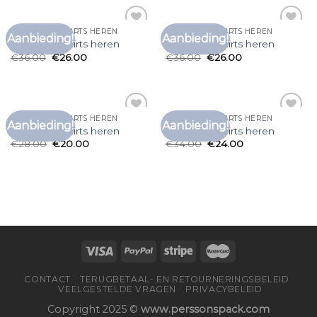
GRAPPIGE T SHIRTS HEREN
GRAPPIGE T SHIRTS HEREN
Aanbieding!
Aanbieding!
Toevoegen
Toevoegen
grappige t shirts heren
grappige t shirts heren
aan
aan
€
36.00
€
26.00
€
36.00
€
26.00
verlanglijst
verlanglijst
GRAPPIGE T SHIRTS HEREN
GRAPPIGE T SHIRTS HEREN
Aanbieding!
Aanbieding!
Toevoegen
Toevoegen
grappige t shirts heren
grappige t shirts heren
aan
aan
€
28.00
€
20.00
€
34.00
€
24.00
verlanglijst
verlanglijst
CONTACT
TERUGBETAAL- EN RETOURNERINGSBELEID
VEELGESTELDE VRAGEN
PRIVACYBELEID
Copyright 2025 ©
www.perssonspack.com