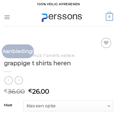
Ga
100% VEILIG AFREKENEN
naar
inhoud
0
Aanbieding!
Toevoegen
HOME
/
GRAPPIGE T SHIRTS HEREN
aan
grappige t shirts heren
verlanglijst
36.00
26.00
€
€
Maat