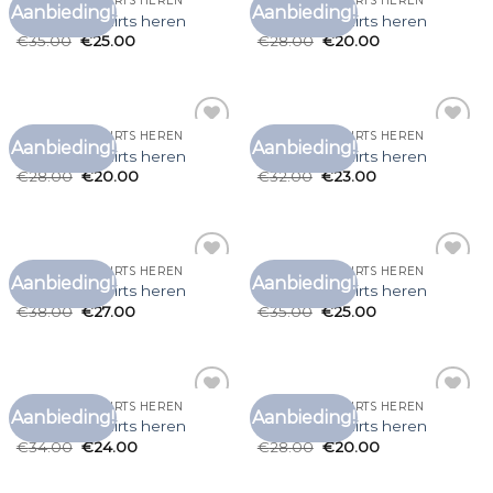
GRAPPIGE T SHIRTS HEREN
GRAPPIGE T SHIRTS HEREN
Aanbieding!
Aanbieding!
Toevoegen
Toevoegen
grappige t shirts heren
grappige t shirts heren
aan
aan
€
35.00
€
25.00
€
28.00
€
20.00
verlanglijst
verlanglijst
GRAPPIGE T SHIRTS HEREN
GRAPPIGE T SHIRTS HEREN
Aanbieding!
Aanbieding!
Toevoegen
Toevoegen
grappige t shirts heren
grappige t shirts heren
aan
aan
€
28.00
€
20.00
€
32.00
€
23.00
verlanglijst
verlanglijst
GRAPPIGE T SHIRTS HEREN
GRAPPIGE T SHIRTS HEREN
Aanbieding!
Aanbieding!
Toevoegen
Toevoegen
grappige t shirts heren
grappige t shirts heren
aan
aan
€
38.00
€
27.00
€
35.00
€
25.00
verlanglijst
verlanglijst
GRAPPIGE T SHIRTS HEREN
GRAPPIGE T SHIRTS HEREN
Aanbieding!
Aanbieding!
Toevoegen
Toevoegen
grappige t shirts heren
grappige t shirts heren
aan
aan
€
34.00
€
24.00
€
28.00
€
20.00
verlanglijst
verlanglijst