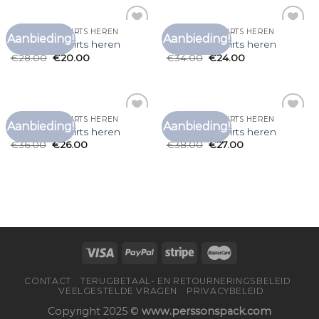
GRAPPIGE T SHIRTS HEREN
GRAPPIGE T SHIRTS HEREN
Aanbieding!
Aanbieding!
Toevoegen
Toevoegen
grappige t shirts heren
grappige t shirts heren
aan
aan
€
28.00
€
20.00
€
34.00
€
24.00
verlanglijst
verlanglijst
GRAPPIGE T SHIRTS HEREN
GRAPPIGE T SHIRTS HEREN
Aanbieding!
Aanbieding!
Toevoegen
Toevoegen
grappige t shirts heren
grappige t shirts heren
aan
aan
€
36.00
€
26.00
€
38.00
€
27.00
verlanglijst
verlanglijst
CONTACT
TERUGBETAAL- EN RETOURNERINGSBELEID
VEELGESTELDE VRAGEN
PRIVACYBELEID
Copyright 2025 ©
www.perssonspack.com