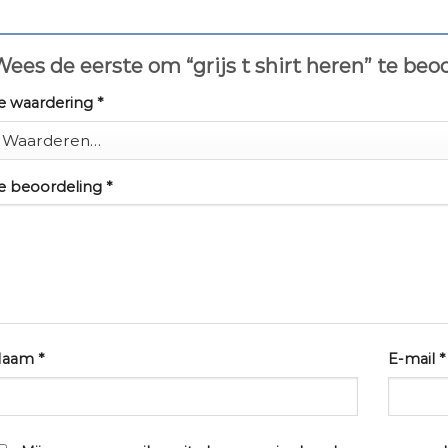
ees de eerste om “grijs t shirt heren” te be
e waardering
*
e beoordeling
*
Naam
*
E-mail
*