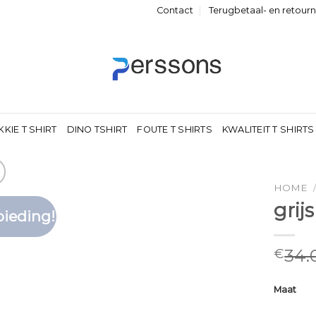
Contact
Terugbetaal- en retour
KKIE T SHIRT
DINO TSHIRT
FOUTE T SHIRTS
KWALITEIT T SHIRTS
HOME
grij
ieding!
Toevoegen
aan
verlanglijst
34.
€
Maat