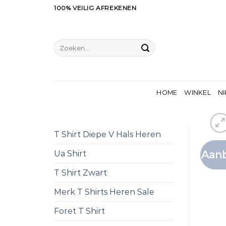
Ga
100% VEILIG AFREKENEN
naar
inhoud
Zoeken
naar:
HOME
WINKEL
NI
T Shirt Diepe V Hals Heren
Aanb
Ua Shirt
T Shirt Zwart
Merk T Shirts Heren Sale
Foret T Shirt