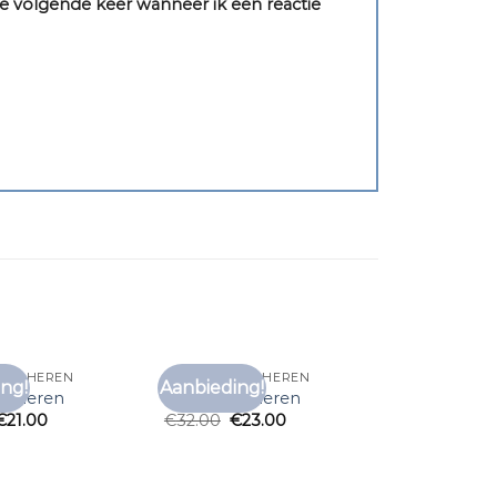
e volgende keer wanneer ik een reactie
HIRT HEREN
GRIJS T SHIRT HEREN
ng!
Aanbieding!
Toevoegen
Toevoegen
irt heren
grijs t shirt heren
aan
aan
€
21.00
€
32.00
€
23.00
verlanglijst
verlanglijst