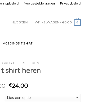
neringsbeleid
Veelgestelde vragen
Privacybeleid
0
INLOGGEN
WINKELWAGEN /
€
0.00
VOEDINGS T SHIRT
/
GRIJS T SHIRT HEREN
s t shirt heren
00
24.00
€