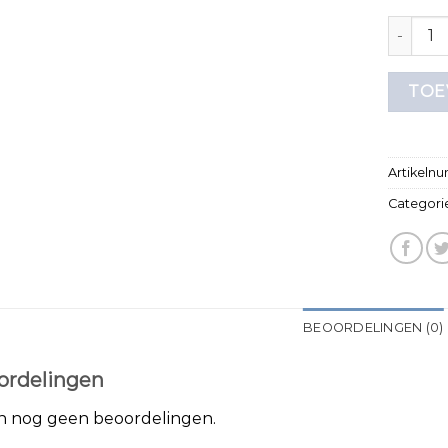
grijs t s
TOE
Artikeln
Categori
BEOORDELINGEN (0)
ordelingen
jn nog geen beoordelingen.