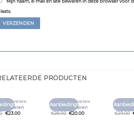
Mijn naam, e-mail en site bewaren in deze browser voor d
laats.
RELATEERDE PRODUCTEN
T SHIRT HEREN
GRIJS T SHIRT HEREN
GRIJS T S
eding!
Aanbieding!
Aanbiedi
Toevoegen
Toevoegen
t shirt heren
grijs t shirt heren
grijs t sh
aan
aan
00
€
23.00
€
28.00
€
20.00
€
29.00
verlanglijst
verlanglijst