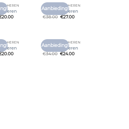
HIRT HEREN
GRIJS T SHIRT HEREN
ng!
Aanbieding!
Toevoegen
Toevoegen
irt heren
grijs t shirt heren
aan
aan
€
20.00
€
38.00
€
27.00
verlanglijst
verlanglijst
HIRT HEREN
GRIJS T SHIRT HEREN
ng!
Aanbieding!
Toevoegen
Toevoegen
irt heren
grijs t shirt heren
aan
aan
€
20.00
€
34.00
€
24.00
verlanglijst
verlanglijst