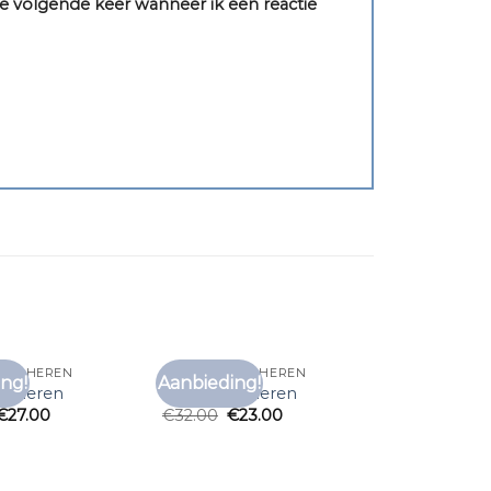
e volgende keer wanneer ik een reactie
HIRT HEREN
GRIJS T SHIRT HEREN
ng!
Aanbieding!
Toevoegen
Toevoegen
irt heren
grijs t shirt heren
aan
aan
€
27.00
€
32.00
€
23.00
verlanglijst
verlanglijst