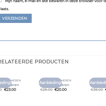
Mijn naam, e-mail en site bewaren in deze browser voor d
laats.
RELATEERDE PRODUCTEN
T SHIRT HEREN
GRIJS T SHIRT HEREN
GRIJS T S
eding!
Aanbieding!
Aanbiedi
Toevoegen
Toevoegen
t shirt heren
grijs t shirt heren
grijs t sh
aan
aan
00
€
23.00
€
28.00
€
20.00
€
38.00
verlanglijst
verlanglijst