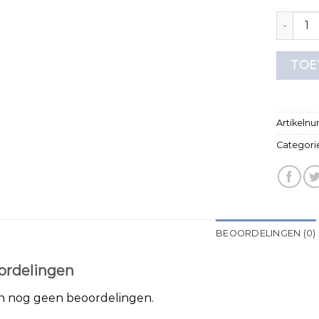
grijs t s
TOE
Artikeln
Categori
BEOORDELINGEN (0)
ordelingen
jn nog geen beoordelingen.