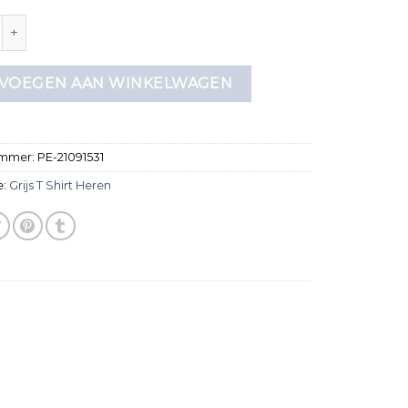
hirt heren aantal
VOEGEN AAN WINKELWAGEN
ummer:
PE-21091531
e:
Grijs T Shirt Heren