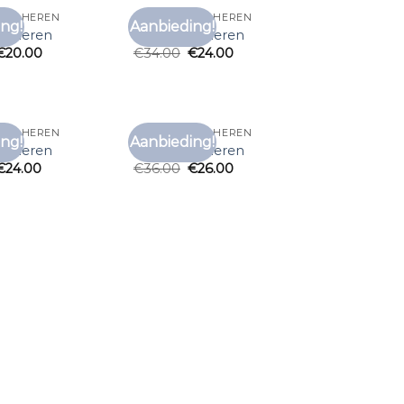
HIRT HEREN
GRIJS T SHIRT HEREN
ng!
Aanbieding!
Toevoegen
Toevoegen
irt heren
grijs t shirt heren
aan
aan
€
20.00
€
34.00
€
24.00
verlanglijst
verlanglijst
HIRT HEREN
GRIJS T SHIRT HEREN
ng!
Aanbieding!
Toevoegen
Toevoegen
irt heren
grijs t shirt heren
aan
aan
€
24.00
€
36.00
€
26.00
verlanglijst
verlanglijst