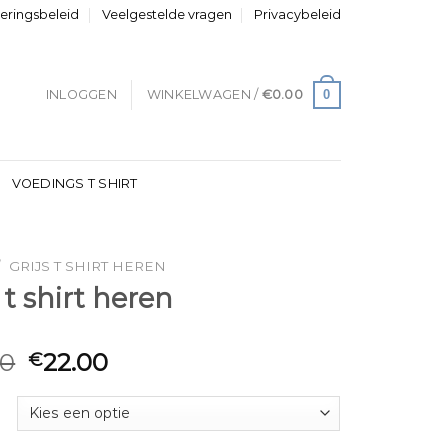
neringsbeleid
Veelgestelde vragen
Privacybeleid
0
INLOGGEN
WINKELWAGEN /
€
0.00
VOEDINGS T SHIRT
/
GRIJS T SHIRT HEREN
s t shirt heren
00
22.00
€