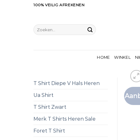
Ga
100% VEILIG AFREKENEN
naar
inhoud
Zoeken
naar:
HOME
WINKEL
NI
T Shirt Diepe V Hals Heren
Aanb
Ua Shirt
T Shirt Zwart
Merk T Shirts Heren Sale
Foret T Shirt