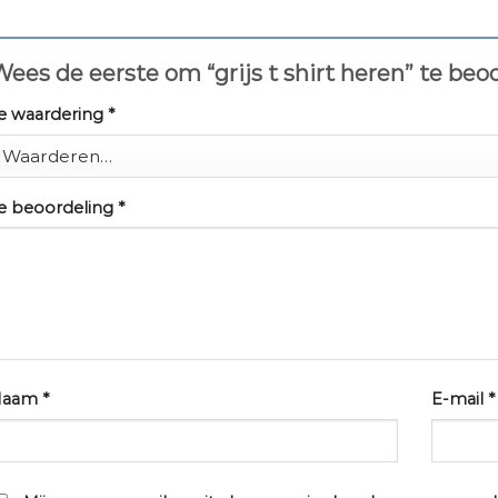
ees de eerste om “grijs t shirt heren” te be
e waardering
*
e beoordeling
*
Naam
*
E-mail
*