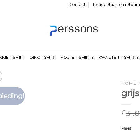
Contact
Terugbetaal- en retour
KKIE T SHIRT
DINO TSHIRT
FOUTE T SHIRTS
KWALITEIT T SHIRTS
HOME
grij
ieding!
Toevoegen
aan
verlanglijst
31.
€
Maat