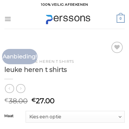
Ga
100% VEILIG AFREKENEN
naar
inhoud
0
Aanbieding!
Toevoegen
HOME
/
LEUKE HEREN T SHIRTS
aan
leuke heren t shirts
verlanglijst
38.00
27.00
€
€
Maat