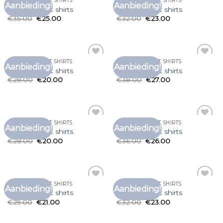
LEUKE HEREN T SHIRTS
LEUKE HEREN T SHIRTS
Aanbieding!
Aanbieding!
Toevoegen
Toevoegen
leuke heren t shirts
leuke heren t shirts
aan
aan
€
35.00
€
25.00
€
32.00
€
23.00
verlanglijst
verlanglijst
LEUKE HEREN T SHIRTS
LEUKE HEREN T SHIRTS
Aanbieding!
Aanbieding!
Toevoegen
Toevoegen
leuke heren t shirts
leuke heren t shirts
aan
aan
€
28.00
€
20.00
€
38.00
€
27.00
verlanglijst
verlanglijst
LEUKE HEREN T SHIRTS
LEUKE HEREN T SHIRTS
Aanbieding!
Aanbieding!
Toevoegen
Toevoegen
leuke heren t shirts
leuke heren t shirts
aan
aan
€
28.00
€
20.00
€
36.00
€
26.00
verlanglijst
verlanglijst
LEUKE HEREN T SHIRTS
LEUKE HEREN T SHIRTS
Aanbieding!
Aanbieding!
Toevoegen
Toevoegen
leuke heren t shirts
leuke heren t shirts
aan
aan
€
29.00
€
21.00
€
32.00
€
23.00
verlanglijst
verlanglijst