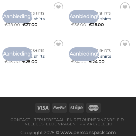
LEUKE HEREN T SHIRTS
LEUKE HEREN T SHIRTS
Aanbieding!
Aanbieding!
Toevoegen
Toevoegen
leuke heren t shirts
leuke heren t shirts
aan
aan
€
38.00
€
27.00
€
36.00
€
26.00
verlanglijst
verlanglijst
LEUKE HEREN T SHIRTS
LEUKE HEREN T SHIRTS
Aanbieding!
Aanbieding!
Toevoegen
Toevoegen
leuke heren t shirts
leuke heren t shirts
aan
aan
€
35.00
€
25.00
€
34.00
€
24.00
verlanglijst
verlanglijst
CONTACT
TERUGBETAAL- EN RETOURNERINGSBELEID
VEELGESTELDE VRAGEN
PRIVACYBELEID
Copyright 2025 ©
www.perssonspack.com