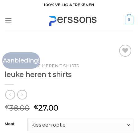
Ga
100% VEILIG AFREKENEN
naar
inhoud
0
Aanbieding!
Toevoegen
HOME
/
LEUKE HEREN T SHIRTS
aan
leuke heren t shirts
verlanglijst
38.00
27.00
€
€
Maat