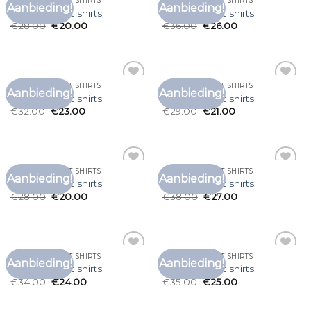
LEUKE HEREN T SHIRTS
LEUKE HEREN T SHIRTS
Aanbieding!
Aanbieding!
Toevoegen
Toevoegen
leuke heren t shirts
leuke heren t shirts
aan
aan
€
28.00
€
20.00
€
36.00
€
26.00
verlanglijst
verlanglijst
LEUKE HEREN T SHIRTS
LEUKE HEREN T SHIRTS
Aanbieding!
Aanbieding!
Toevoegen
Toevoegen
leuke heren t shirts
leuke heren t shirts
aan
aan
€
32.00
€
23.00
€
29.00
€
21.00
verlanglijst
verlanglijst
LEUKE HEREN T SHIRTS
LEUKE HEREN T SHIRTS
Aanbieding!
Aanbieding!
Toevoegen
Toevoegen
leuke heren t shirts
leuke heren t shirts
aan
aan
€
28.00
€
20.00
€
38.00
€
27.00
verlanglijst
verlanglijst
LEUKE HEREN T SHIRTS
LEUKE HEREN T SHIRTS
Aanbieding!
Aanbieding!
Toevoegen
Toevoegen
leuke heren t shirts
leuke heren t shirts
aan
aan
€
34.00
€
24.00
€
35.00
€
25.00
verlanglijst
verlanglijst