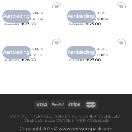
LEUKE HEREN T SHIRTS
LEUKE HEREN T SHIRTS
Aanbieding!
Aanbieding!
Toevoegen
Toevoegen
leuke heren t shirts
leuke heren t shirts
aan
aan
€
32.00
€
23.00
€
35.00
€
25.00
verlanglijst
verlanglijst
LEUKE HEREN T SHIRTS
LEUKE HEREN T SHIRTS
Aanbieding!
Aanbieding!
Toevoegen
Toevoegen
leuke heren t shirts
leuke heren t shirts
aan
aan
€
36.00
€
26.00
€
38.00
€
27.00
verlanglijst
verlanglijst
CONTACT
TERUGBETAAL- EN RETOURNERINGSBELEID
VEELGESTELDE VRAGEN
PRIVACYBELEID
Copyright 2025 ©
www.perssonspack.com