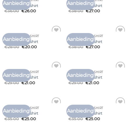
LONGSLEEVE T SHIRT
LONGSLEEVE T SHIRT
Aanbieding!
Aanbieding!
Toevoegen
Toevoegen
longsleeve t shirt
longsleeve t shirt
aan
aan
€
36.00
€
26.00
€
38.00
€
27.00
verlanglijst
verlanglijst
LONGSLEEVE T SHIRT
LONGSLEEVE T SHIRT
Aanbieding!
Aanbieding!
Toevoegen
Toevoegen
longsleeve t shirt
longsleeve t shirt
aan
aan
€
28.00
€
20.00
€
38.00
€
27.00
verlanglijst
verlanglijst
LONGSLEEVE T SHIRT
LONGSLEEVE T SHIRT
Aanbieding!
Aanbieding!
Toevoegen
Toevoegen
longsleeve t shirt
longsleeve t shirt
aan
aan
€
29.00
€
21.00
€
29.00
€
21.00
verlanglijst
verlanglijst
LONGSLEEVE T SHIRT
LONGSLEEVE T SHIRT
Aanbieding!
Aanbieding!
Toevoegen
Toevoegen
longsleeve t shirt
longsleeve t shirt
aan
aan
€
35.00
€
25.00
€
35.00
€
25.00
verlanglijst
verlanglijst