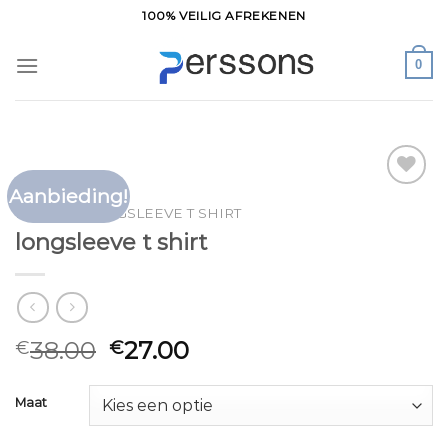
Ga
100% VEILIG AFREKENEN
naar
inhoud
0
Aanbieding!
Toevoegen
HOME
/
LONGSLEEVE T SHIRT
aan
longsleeve t shirt
verlanglijst
38.00
27.00
€
€
Maat