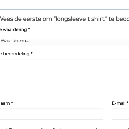
ees de eerste om “longsleeve t shirt” te beo
e waardering
*
e beoordeling
*
Naam
*
E-mail
*