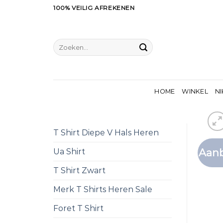
Ga
100% VEILIG AFREKENEN
naar
inhoud
Zoeken
naar:
HOME
WINKEL
NI
T Shirt Diepe V Hals Heren
Aanb
Ua Shirt
T Shirt Zwart
Merk T Shirts Heren Sale
Foret T Shirt