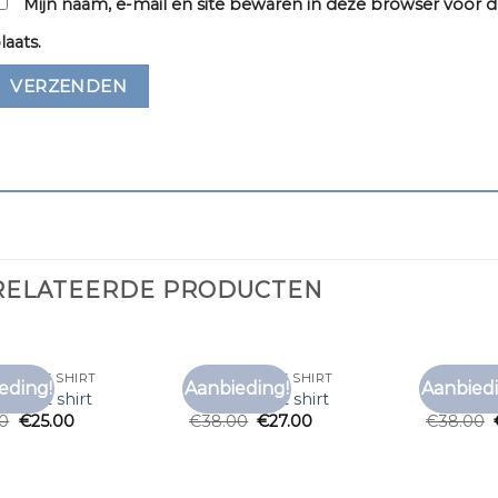
Mijn naam, e-mail en site bewaren in deze browser voor d
laats.
RELATEERDE PRODUCTEN
LEEVE T SHIRT
LONGSLEEVE T SHIRT
LONGSLEEV
eding!
Aanbieding!
Aanbiedi
Toevoegen
Toevoegen
eeve t shirt
longsleeve t shirt
longsleev
aan
aan
00
€
25.00
€
38.00
€
27.00
€
38.00
verlanglijst
verlanglijst