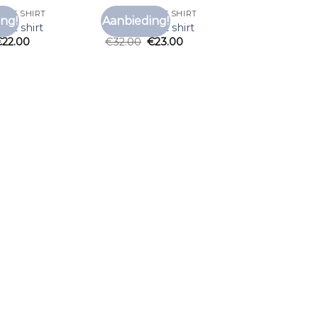
E T SHIRT
LONGSLEEVE T SHIRT
ng!
Aanbieding!
Toevoegen
Toevoegen
e t shirt
longsleeve t shirt
aan
aan
€
22.00
€
32.00
€
23.00
verlanglijst
verlanglijst