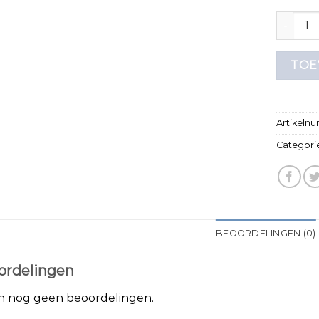
longslee
TOE
Artikeln
Categori
BEOORDELINGEN (0)
ordelingen
jn nog geen beoordelingen.