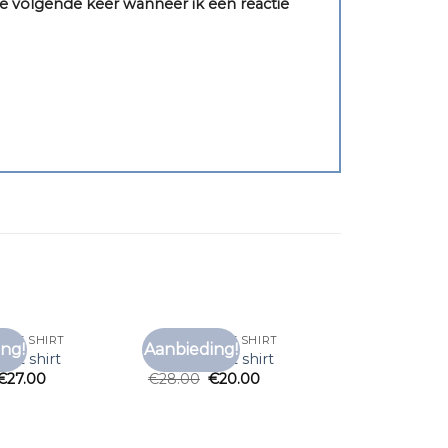
e volgende keer wanneer ik een reactie
E T SHIRT
LONGSLEEVE T SHIRT
ng!
Aanbieding!
Toevoegen
Toevoegen
e t shirt
longsleeve t shirt
aan
aan
€
27.00
€
28.00
€
20.00
verlanglijst
verlanglijst