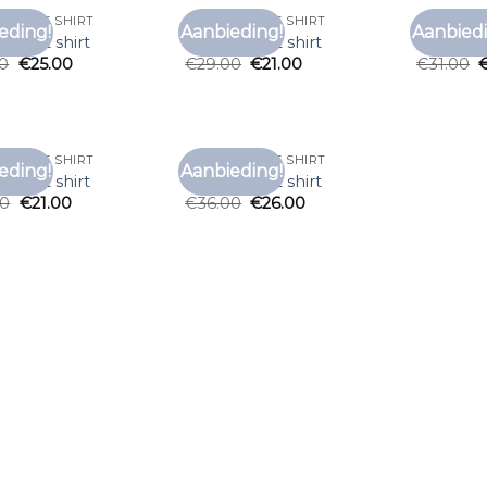
LEEVE T SHIRT
LONGSLEEVE T SHIRT
LONGSLEEV
eding!
Aanbieding!
Aanbiedi
Toevoegen
Toevoegen
eeve t shirt
longsleeve t shirt
longsleev
aan
aan
00
€
25.00
€
29.00
€
21.00
€
31.00
verlanglijst
verlanglijst
LEEVE T SHIRT
LONGSLEEVE T SHIRT
eding!
Aanbieding!
Toevoegen
Toevoegen
eeve t shirt
longsleeve t shirt
aan
aan
00
€
21.00
€
36.00
€
26.00
verlanglijst
verlanglijst