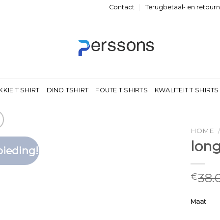
Contact
Terugbetaal- en retour
KKIE T SHIRT
DINO TSHIRT
FOUTE T SHIRTS
KWALITEIT T SHIRTS
HOME
long
ieding!
Toevoegen
aan
verlanglijst
38.
€
Maat