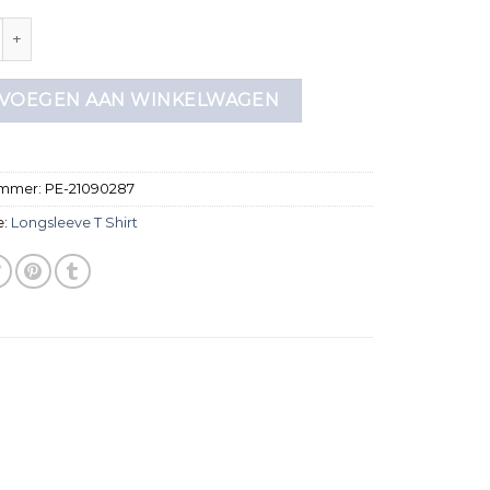
ve t shirt aantal
VOEGEN AAN WINKELWAGEN
ummer:
PE-21090287
e:
Longsleeve T Shirt