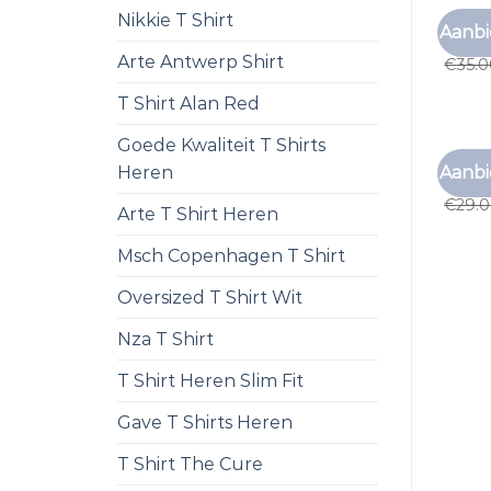
Nikkie T Shirt
LONGS
Aanbi
longsl
Arte Antwerp Shirt
€
35.
T Shirt Alan Red
Goede Kwaliteit T Shirts
LONGS
Aanbi
Heren
longsl
€
29.
Arte T Shirt Heren
Msch Copenhagen T Shirt
Oversized T Shirt Wit
Nza T Shirt
T Shirt Heren Slim Fit
Gave T Shirts Heren
T Shirt The Cure