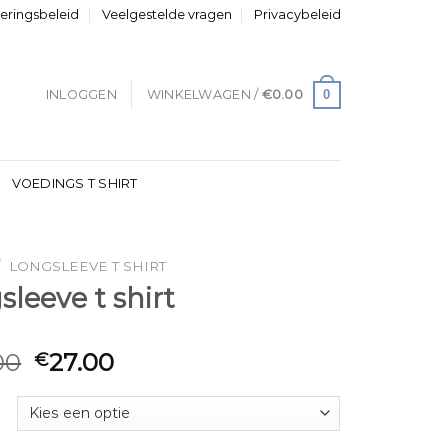
neringsbeleid
Veelgestelde vragen
Privacybeleid
0
INLOGGEN
WINKELWAGEN /
€
0.00
VOEDINGS T SHIRT
/
LONGSLEEVE T SHIRT
sleeve t shirt
00
27.00
€