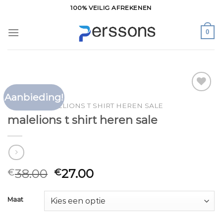
Ga
100% VEILIG AFREKENEN
naar
inhoud
0
Aanbieding!
Toevoegen
HOME
/
MALELIONS T SHIRT HEREN SALE
aan
malelions t shirt heren sale
verlanglijst
38.00
27.00
€
€
Maat