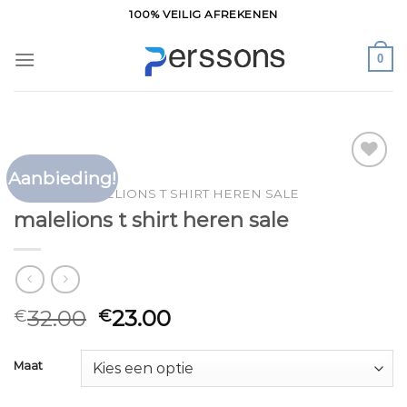
Ga
100% VEILIG AFREKENEN
naar
inhoud
0
Aanbieding!
Toevoegen
HOME
/
MALELIONS T SHIRT HEREN SALE
aan
malelions t shirt heren sale
verlanglijst
32.00
23.00
€
€
Maat