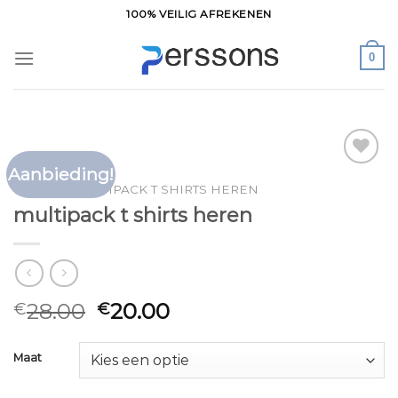
Ga
100% VEILIG AFREKENEN
naar
inhoud
0
Aanbieding!
Toevoegen
HOME
/
MULTIPACK T SHIRTS HEREN
aan
multipack t shirts heren
verlanglijst
28.00
20.00
€
€
Maat