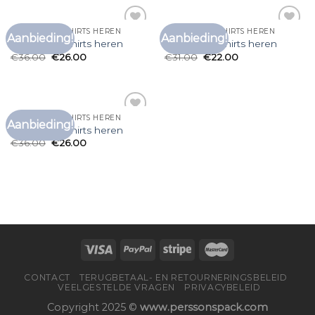
MULTIPACK T SHIRTS HEREN
MULTIPACK T SHIRTS HEREN
Aanbieding!
Aanbieding!
Toevoegen
Toevoegen
multipack t shirts heren
multipack t shirts heren
aan
aan
€
36.00
€
26.00
€
31.00
€
22.00
verlanglijst
verlanglijst
MULTIPACK T SHIRTS HEREN
Aanbieding!
Toevoegen
multipack t shirts heren
aan
€
36.00
€
26.00
verlanglijst
CONTACT
TERUGBETAAL- EN RETOURNERINGSBELEID
VEELGESTELDE VRAGEN
PRIVACYBELEID
Copyright 2025 ©
www.perssonspack.com