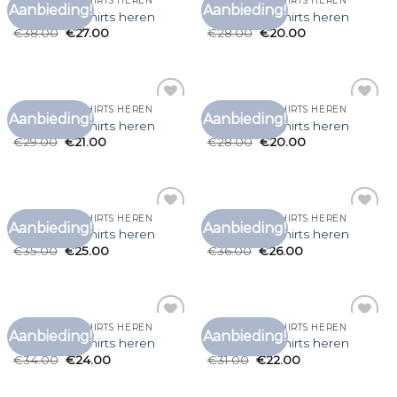
MULTIPACK T SHIRTS HEREN
MULTIPACK T SHIRTS HEREN
Aanbieding!
Aanbieding!
Toevoegen
Toevoegen
multipack t shirts heren
multipack t shirts heren
aan
aan
€
38.00
€
27.00
€
28.00
€
20.00
verlanglijst
verlanglijst
MULTIPACK T SHIRTS HEREN
MULTIPACK T SHIRTS HEREN
Aanbieding!
Aanbieding!
Toevoegen
Toevoegen
multipack t shirts heren
multipack t shirts heren
aan
aan
€
29.00
€
21.00
€
28.00
€
20.00
verlanglijst
verlanglijst
MULTIPACK T SHIRTS HEREN
MULTIPACK T SHIRTS HEREN
Aanbieding!
Aanbieding!
Toevoegen
Toevoegen
multipack t shirts heren
multipack t shirts heren
aan
aan
€
35.00
€
25.00
€
36.00
€
26.00
verlanglijst
verlanglijst
MULTIPACK T SHIRTS HEREN
MULTIPACK T SHIRTS HEREN
Aanbieding!
Aanbieding!
Toevoegen
Toevoegen
multipack t shirts heren
multipack t shirts heren
aan
aan
€
34.00
€
24.00
€
31.00
€
22.00
verlanglijst
verlanglijst