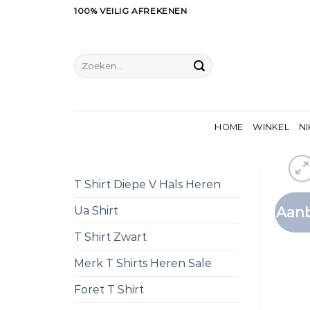
Ga
100% VEILIG AFREKENEN
naar
inhoud
Zoeken
naar:
HOME
WINKEL
NI
T Shirt Diepe V Hals Heren
Aanb
Ua Shirt
T Shirt Zwart
Merk T Shirts Heren Sale
Foret T Shirt