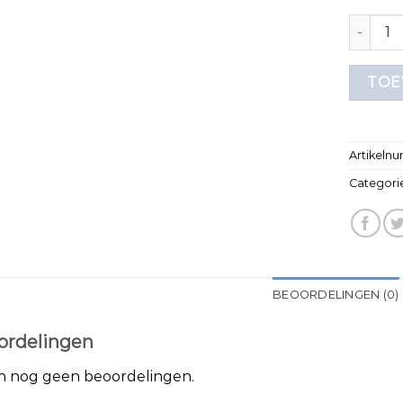
multipac
TOE
Artikeln
Categori
BEOORDELINGEN (0)
ordelingen
jn nog geen beoordelingen.