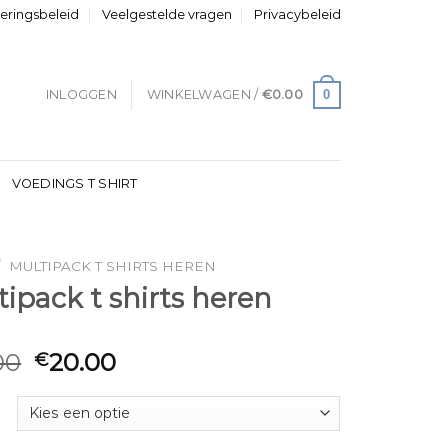
neringsbeleid
Veelgestelde vragen
Privacybeleid
0
INLOGGEN
WINKELWAGEN /
€
0.00
VOEDINGS T SHIRT
/
MULTIPACK T SHIRTS HEREN
ipack t shirts heren
00
20.00
€