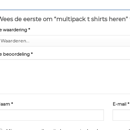
ees de eerste om “multipack t shirts heren”
e waardering
*
e beoordeling
*
Naam
*
E-mail
*