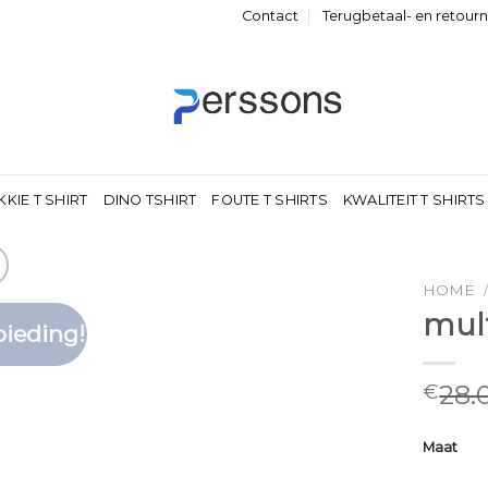
Contact
Terugbetaal- en retour
KKIE T SHIRT
DINO TSHIRT
FOUTE T SHIRTS
KWALITEIT T SHIRTS
HOME
mult
ieding!
Toevoegen
aan
verlanglijst
28.
€
Maat