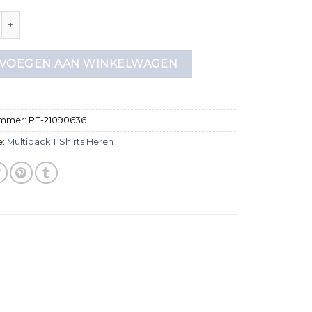
k t shirts heren aantal
VOEGEN AAN WINKELWAGEN
ummer:
PE-21090636
e:
Multipack T Shirts Heren