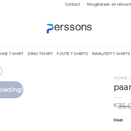
Contact
Terugbetaal- en retour
KKIE T SHIRT
DINO TSHIRT
FOUTE T SHIRTS
KWALITEIT T SHIRTS
HOME
paar
ieding!
Toevoegen
aan
verlanglijst
35.
€
Maat