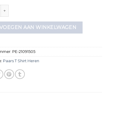
shirt heren aantal
VOEGEN AAN WINKELWAGEN
ummer:
PE-21091505
e:
Paars T Shirt Heren