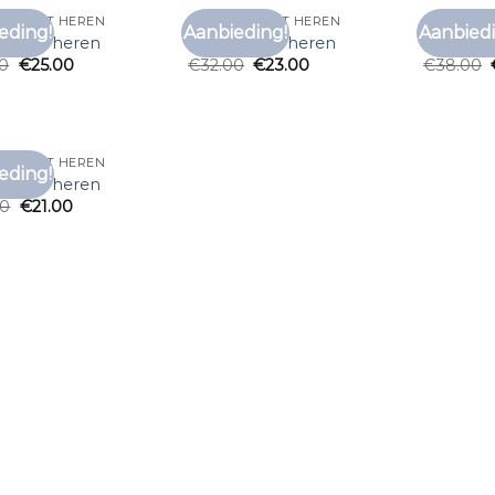
 T SHIRT HEREN
PAARS T SHIRT HEREN
PAARS T 
eding!
Aanbieding!
Aanbiedi
Toevoegen
Toevoegen
t shirt heren
paars t shirt heren
paars t s
aan
aan
00
€
25.00
€
32.00
€
23.00
€
38.00
verlanglijst
verlanglijst
 T SHIRT HEREN
eding!
Toevoegen
t shirt heren
aan
00
€
21.00
verlanglijst