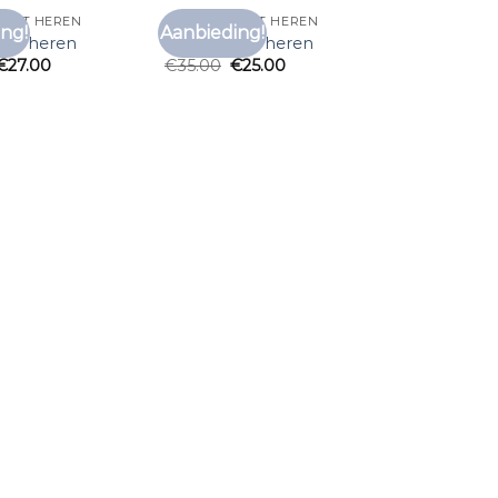
SHIRT HEREN
PAARS T SHIRT HEREN
ng!
Aanbieding!
Toevoegen
Toevoegen
hirt heren
paars t shirt heren
aan
aan
€
27.00
€
35.00
€
25.00
verlanglijst
verlanglijst