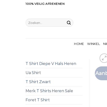
Ga
100% VEILIG AFREKENEN
naar
inhoud
Zoeken
naar:
HOME
WINKEL
NI
T Shirt Diepe V Hals Heren
Aanb
Ua Shirt
T Shirt Zwart
Merk T Shirts Heren Sale
Foret T Shirt