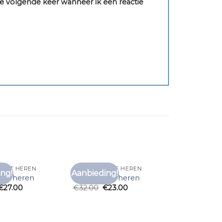
e volgende keer wanneer ik een reactie
SHIRT HEREN
PAARS T SHIRT HEREN
ng!
Aanbieding!
Toevoegen
Toevoegen
hirt heren
paars t shirt heren
aan
aan
€
27.00
€
32.00
€
23.00
verlanglijst
verlanglijst