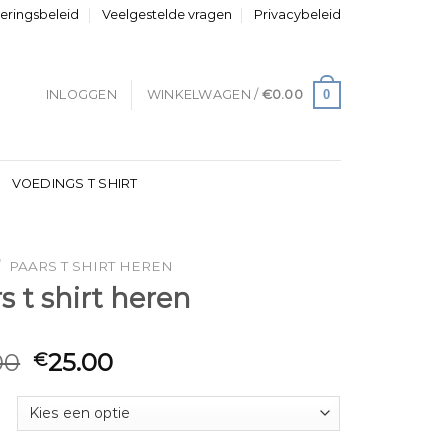
neringsbeleid
Veelgestelde vragen
Privacybeleid
0
INLOGGEN
WINKELWAGEN /
€
0.00
VOEDINGS T SHIRT
/
PAARS T SHIRT HEREN
s t shirt heren
00
25.00
€