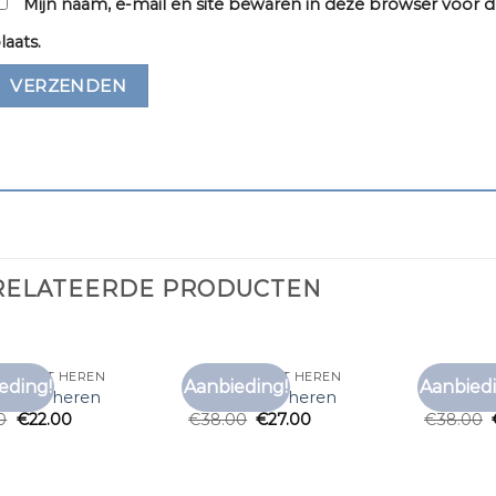
Mijn naam, e-mail en site bewaren in deze browser voor d
laats.
RELATEERDE PRODUCTEN
 T SHIRT HEREN
PAARS T SHIRT HEREN
PAARS T 
eding!
Aanbieding!
Aanbiedi
Toevoegen
Toevoegen
t shirt heren
paars t shirt heren
paars t s
aan
aan
0
€
22.00
€
38.00
€
27.00
€
38.00
verlanglijst
verlanglijst