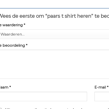
ees de eerste om “paars t shirt heren” te b
e waardering
*
e beoordeling
*
Naam
*
E-mail
*