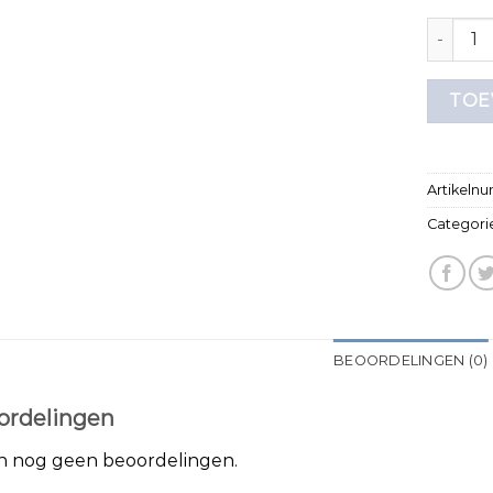
paars t 
TOE
Artikeln
Categori
BEOORDELINGEN (0)
ordelingen
jn nog geen beoordelingen.