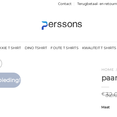
Contact
Terugbetaal- en retour
KKIE T SHIRT
DINO TSHIRT
FOUTE T SHIRTS
KWALITEIT T SHIRTS
HOME
paar
ieding!
Toevoegen
aan
verlanglijst
32.
€
Maat