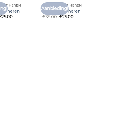
SHIRT HEREN
PAARS T SHIRT HEREN
ng!
Aanbieding!
Toevoegen
Toevoegen
hirt heren
paars t shirt heren
aan
aan
€
25.00
€
35.00
€
25.00
verlanglijst
verlanglijst