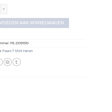
shirt heren aantal
VOEGEN AAN WINKELWAGEN
ummer:
PE-21091510
e:
Paars T Shirt Heren