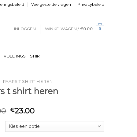
neringsbeleid
Veelgestelde vragen
Privacybeleid
0
INLOGGEN
WINKELWAGEN /
€
0.00
VOEDINGS T SHIRT
/
PAARS T SHIRT HEREN
s t shirt heren
00
23.00
€