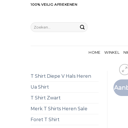
Ga
100% VEILIG AFREKENEN
naar
inhoud
Zoeken
naar:
HOME
WINKEL
NI
T Shirt Diepe V Hals Heren
Aanb
Ua Shirt
T Shirt Zwart
Merk T Shirts Heren Sale
Foret T Shirt