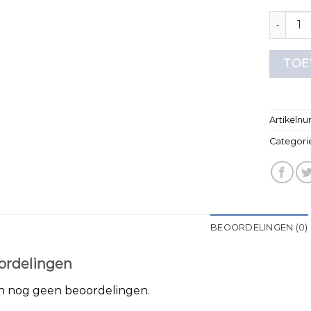
paars t 
TOE
Artikeln
Categori
BEOORDELINGEN (0)
ordelingen
jn nog geen beoordelingen.