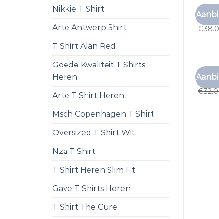
Nikkie T Shirt
PAARS
Aanbi
paars 
Arte Antwerp Shirt
€
38.
T Shirt Alan Red
Goede Kwaliteit T Shirts
PAARS
Aanbi
Heren
paars 
€
32.
Arte T Shirt Heren
Msch Copenhagen T Shirt
Oversized T Shirt Wit
Nza T Shirt
T Shirt Heren Slim Fit
Gave T Shirts Heren
T Shirt The Cure