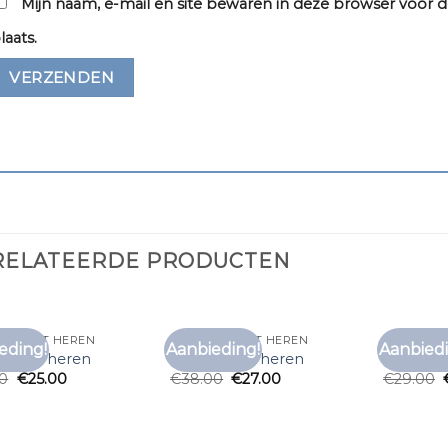
Mijn naam, e-mail en site bewaren in deze browser voor d
laats.
RELATEERDE PRODUCTEN
 T SHIRT HEREN
PAARS T SHIRT HEREN
PAARS T 
eding!
Aanbieding!
Aanbiedi
Toevoegen
Toevoegen
t shirt heren
paars t shirt heren
paars t s
aan
aan
00
€
25.00
€
38.00
€
27.00
€
29.00
verlanglijst
verlanglijst