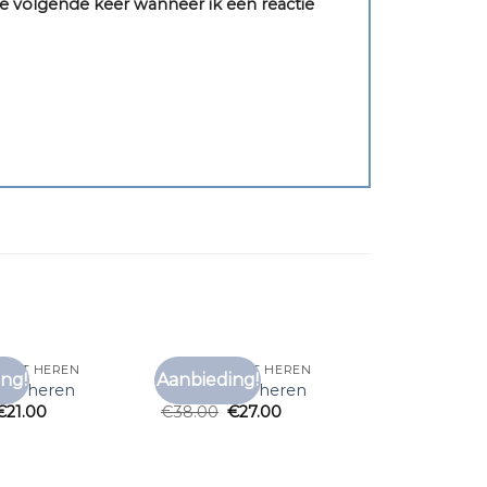
e volgende keer wanneer ik een reactie
SHIRT HEREN
PAARS T SHIRT HEREN
ng!
Aanbieding!
Toevoegen
Toevoegen
hirt heren
paars t shirt heren
aan
aan
€
21.00
€
38.00
€
27.00
verlanglijst
verlanglijst