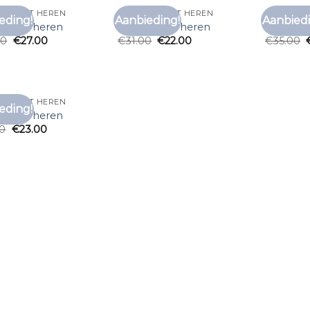
 T SHIRT HEREN
PAARS T SHIRT HEREN
PAARS T 
eding!
Aanbieding!
Aanbiedi
Toevoegen
Toevoegen
t shirt heren
paars t shirt heren
paars t s
aan
aan
00
€
27.00
€
31.00
€
22.00
€
35.00
verlanglijst
verlanglijst
 T SHIRT HEREN
eding!
Toevoegen
t shirt heren
aan
00
€
23.00
verlanglijst