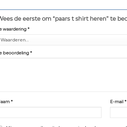
ees de eerste om “paars t shirt heren” te b
e waardering
*
e beoordeling
*
Naam
*
E-mail
*