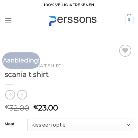
Ga
100% VEILIG AFREKENEN
naar
inhoud
0
Aanbieding!
Toevoegen
HOME
/
SCANIA T SHIRT
aan
scania t shirt
verlanglijst
32.00
23.00
€
€
Maat