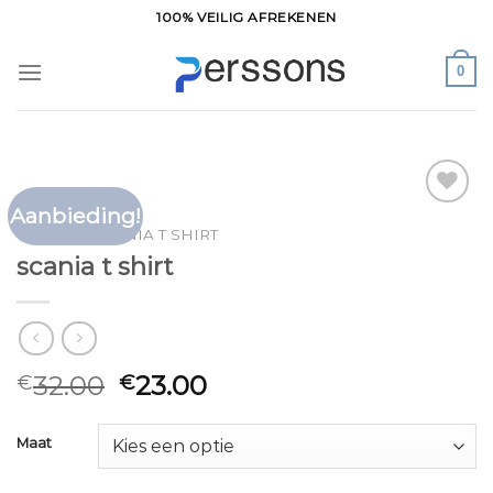
Ga
100% VEILIG AFREKENEN
naar
inhoud
0
Aanbieding!
Toevoegen
HOME
/
SCANIA T SHIRT
aan
scania t shirt
verlanglijst
32.00
23.00
€
€
Maat