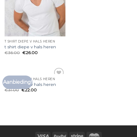
T SHIRT DIEPE V HALS HEREN
t shirt diepe v hals heren
€
36.00
€
26.00
T SHIRT DIEPE V HALS HEREN
Aanbieding!
Toevoegen
t shirt diepe v hals heren
aan
€
31.00
€
22.00
verlanglijst