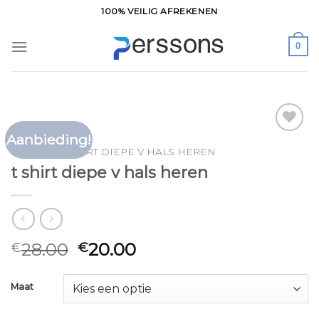
Ga
100% VEILIG AFREKENEN
naar
inhoud
0
Aanbieding!
Toevoegen
HOME
/
T SHIRT DIEPE V HALS HEREN
aan
t shirt diepe v hals heren
verlanglijst
28.00
20.00
€
€
Maat