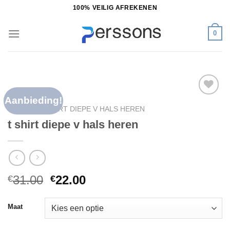
Ga
100% VEILIG AFREKENEN
naar
inhoud
0
Aanbieding!
Toevoegen
HOME
/
T SHIRT DIEPE V HALS HEREN
aan
t shirt diepe v hals heren
verlanglijst
31.00
22.00
€
€
Maat