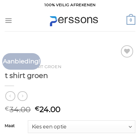
Ga
100% VEILIG AFREKENEN
naar
inhoud
0
Aanbieding!
Toevoegen
HOME
/
T SHIRT GROEN
aan
t shirt groen
verlanglijst
34.00
24.00
€
€
Maat