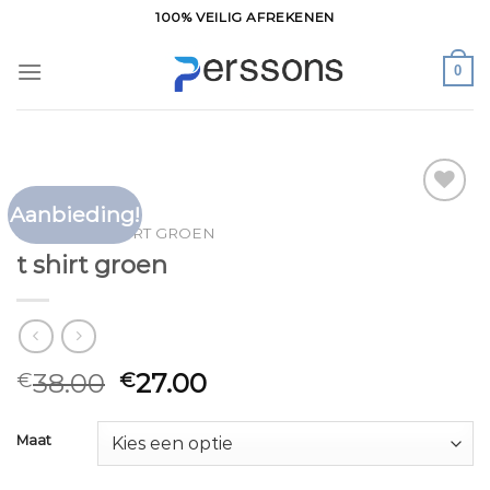
Ga
100% VEILIG AFREKENEN
naar
inhoud
0
Aanbieding!
Toevoegen
HOME
/
T SHIRT GROEN
aan
t shirt groen
verlanglijst
38.00
27.00
€
€
Maat