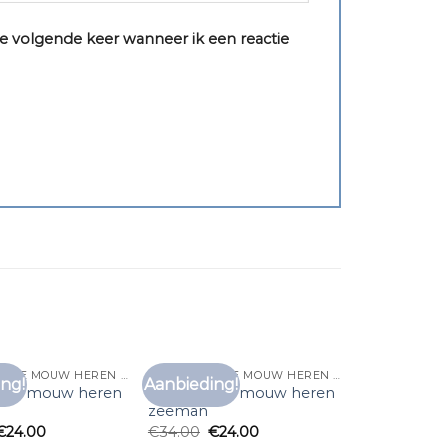
e volgende keer wanneer ik een reactie
T SHIRT LANGE MOUW HEREN ZEEMAN
T SHIRT LANGE MOUW HEREN ZEEMAN
ng!
Aanbieding!
Toevoegen
Toevoegen
lange mouw heren
t shirt lange mouw heren
aan
aan
zeeman
verlanglijst
verlanglijst
€
24.00
€
34.00
€
24.00