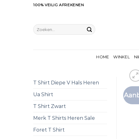
Ga
100% VEILIG AFREKENEN
naar
inhoud
Zoeken
naar:
HOME
WINKEL
NI
T Shirt Diepe V Hals Heren
Aanb
Ua Shirt
T Shirt Zwart
Merk T Shirts Heren Sale
Foret T Shirt