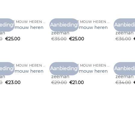
T SHIRT LANGE MOUW HEREN ZEEMAN
T SHIRT LANGE MOUW HEREN ZEEMAN
eding!
Aanbieding!
Aanbiedi
Toevoegen
Toevoegen
rt lange mouw heren
t shirt lange mouw heren
t shirt 
aan
aan
an
zeeman
zeeman
verlanglijst
verlanglijst
00
€
25.00
€
35.00
€
25.00
€
36.00
T SHIRT LANGE MOUW HEREN ZEEMAN
T SHIRT LANGE MOUW HEREN ZEEMAN
eding!
Aanbieding!
Aanbiedi
Toevoegen
Toevoegen
rt lange mouw heren
t shirt lange mouw heren
t shirt 
aan
aan
an
zeeman
zeeman
verlanglijst
verlanglijst
00
€
23.00
€
29.00
€
21.00
€
34.00