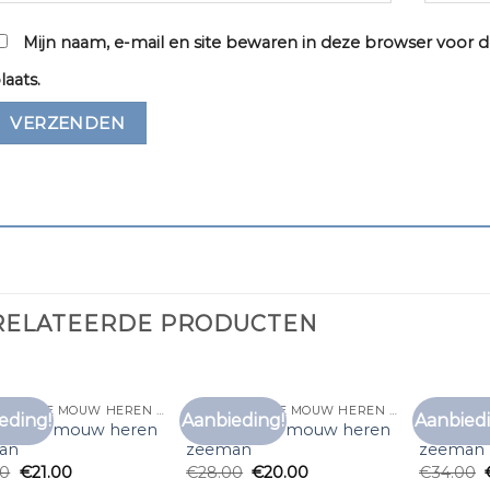
Mijn naam, e-mail en site bewaren in deze browser voor d
laats.
RELATEERDE PRODUCTEN
T SHIRT LANGE MOUW HEREN ZEEMAN
T SHIRT LANGE MOUW HEREN ZEEMAN
eding!
Aanbieding!
Aanbiedi
Toevoegen
Toevoegen
rt lange mouw heren
t shirt lange mouw heren
t shirt 
aan
aan
an
zeeman
zeeman
verlanglijst
verlanglijst
00
€
21.00
€
28.00
€
20.00
€
34.00