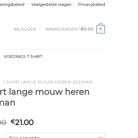
neringsbeleid
Veelgestelde vragen
Privacybeleid
0
INLOGGEN
WINKELWAGEN /
€
0.00
VOEDINGS T SHIRT
/
T SHIRT LANGE MOUW HEREN ZEEMAN
irt lange mouw heren
man
00
21.00
€