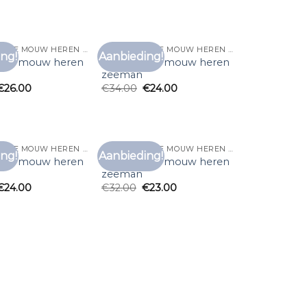
T SHIRT LANGE MOUW HEREN ZEEMAN
T SHIRT LANGE MOUW HEREN ZEEMAN
ng!
Aanbieding!
Toevoegen
Toevoegen
lange mouw heren
t shirt lange mouw heren
aan
aan
zeeman
verlanglijst
verlanglijst
€
26.00
€
34.00
€
24.00
T SHIRT LANGE MOUW HEREN ZEEMAN
T SHIRT LANGE MOUW HEREN ZEEMAN
ng!
Aanbieding!
Toevoegen
Toevoegen
lange mouw heren
t shirt lange mouw heren
aan
aan
zeeman
verlanglijst
verlanglijst
€
24.00
€
32.00
€
23.00