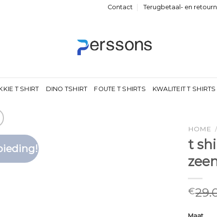
Contact
Terugbetaal- en retour
KKIE T SHIRT
DINO TSHIRT
FOUTE T SHIRTS
KWALITEIT T SHIRTS
HOME
t sh
ieding!
Toevoegen
zee
aan
verlanglijst
29.
€
Maat