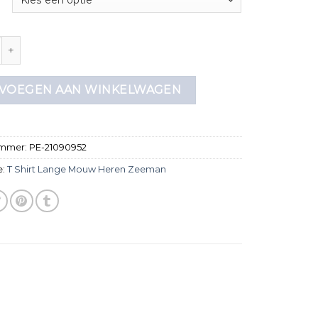
 lange mouw heren zeeman aantal
VOEGEN AAN WINKELWAGEN
ummer:
PE-21090952
e:
T Shirt Lange Mouw Heren Zeeman