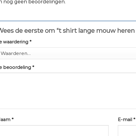
jn nog geen beoordelingen.
Wees de eerste om “t shirt lange mouw here
e waardering
*
e beoordeling
*
Naam
*
E-mail
*