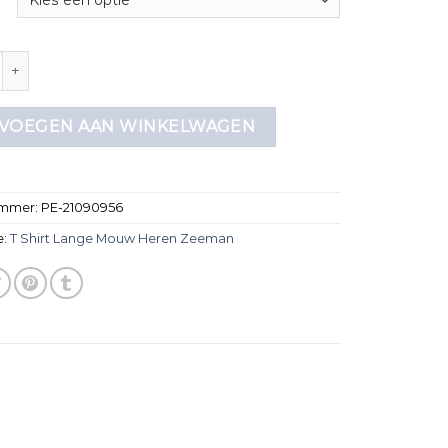
 lange mouw heren zeeman aantal
VOEGEN AAN WINKELWAGEN
ummer:
PE-21090956
e:
T Shirt Lange Mouw Heren Zeeman