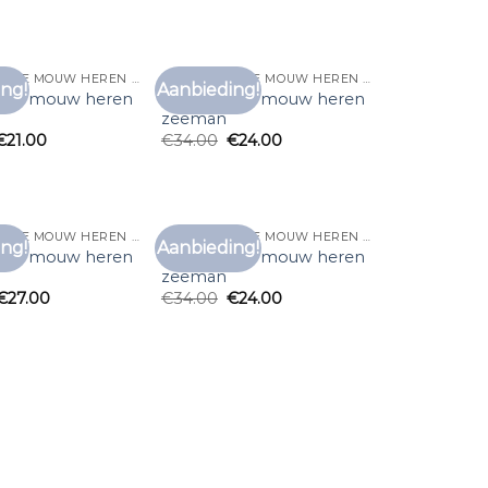
T SHIRT LANGE MOUW HEREN ZEEMAN
T SHIRT LANGE MOUW HEREN ZEEMAN
ng!
Aanbieding!
Toevoegen
Toevoegen
lange mouw heren
t shirt lange mouw heren
aan
aan
zeeman
verlanglijst
verlanglijst
€
21.00
€
34.00
€
24.00
T SHIRT LANGE MOUW HEREN ZEEMAN
T SHIRT LANGE MOUW HEREN ZEEMAN
ng!
Aanbieding!
Toevoegen
Toevoegen
lange mouw heren
t shirt lange mouw heren
aan
aan
zeeman
verlanglijst
verlanglijst
€
27.00
€
34.00
€
24.00