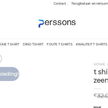
Contact
Terugbetaal- en retour
KKIE T SHIRT
DINO TSHIRT
FOUTE T SHIRTS
KWALITEIT T SHIRTS
HOME
t sh
ieding!
Toevoegen
zee
aan
verlanglijst
32.
€
Maat