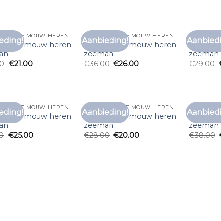
T SHIRT LANGE MOUW HEREN ZEEMAN
T SHIRT LANGE MOUW HEREN ZEEMAN
eding!
Aanbieding!
Aanbiedi
Toevoegen
Toevoegen
rt lange mouw heren
t shirt lange mouw heren
t shirt 
aan
aan
an
zeeman
zeeman
verlanglijst
verlanglijst
00
€
21.00
€
36.00
€
26.00
€
29.00
T SHIRT LANGE MOUW HEREN ZEEMAN
T SHIRT LANGE MOUW HEREN ZEEMAN
eding!
Aanbieding!
Aanbiedi
Toevoegen
Toevoegen
rt lange mouw heren
t shirt lange mouw heren
t shirt 
aan
aan
an
zeeman
zeeman
verlanglijst
verlanglijst
00
€
25.00
€
28.00
€
20.00
€
38.00