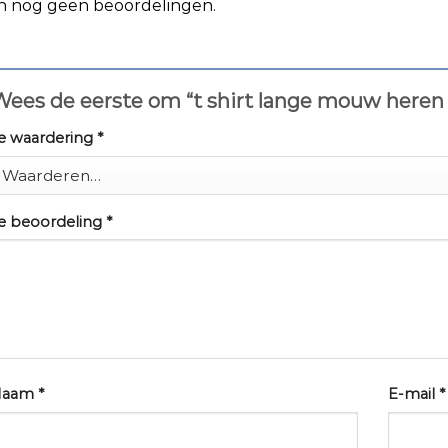
jn nog geen beoordelingen.
Wees de eerste om “t shirt lange mouw here
e waardering
*
e beoordeling
*
Naam
*
E-mail
*