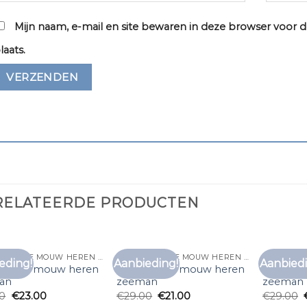
Mijn naam, e-mail en site bewaren in deze browser voor d
laats.
RELATEERDE PRODUCTEN
T SHIRT LANGE MOUW HEREN ZEEMAN
T SHIRT LANGE MOUW HEREN ZEEMAN
eding!
Aanbieding!
Aanbiedi
Toevoegen
Toevoegen
rt lange mouw heren
t shirt lange mouw heren
t shirt 
aan
aan
an
zeeman
zeeman
verlanglijst
verlanglijst
00
€
23.00
€
29.00
€
21.00
€
29.00