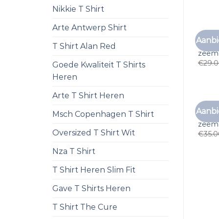
Nikkie T Shirt
Arte Antwerp Shirt
Aanbi
t shi
T Shirt Alan Red
zeem
€
29.
Goede Kwaliteit T Shirts
Heren
Arte T Shirt Heren
Aanbi
Msch Copenhagen T Shirt
t shi
zeem
Oversized T Shirt Wit
€
35.
Nza T Shirt
T Shirt Heren Slim Fit
Gave T Shirts Heren
T Shirt The Cure