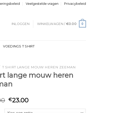
neringsbeleid
Veelgestelde vragen
Privacybeleid
0
INLOGGEN
WINKELWAGEN /
€
0.00
VOEDINGS T SHIRT
/
T SHIRT LANGE MOUW HEREN ZEEMAN
irt lange mouw heren
man
00
23.00
€