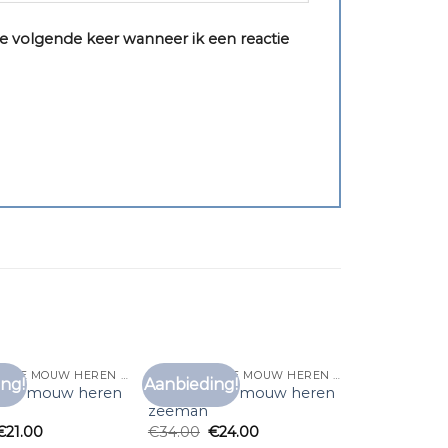
e volgende keer wanneer ik een reactie
T SHIRT LANGE MOUW HEREN ZEEMAN
T SHIRT LANGE MOUW HEREN ZEEMAN
ng!
Aanbieding!
Toevoegen
Toevoegen
lange mouw heren
t shirt lange mouw heren
aan
aan
zeeman
verlanglijst
verlanglijst
€
21.00
€
34.00
€
24.00