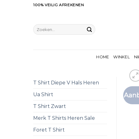
Ga
100% VEILIG AFREKENEN
naar
inhoud
Zoeken
naar:
HOME
WINKEL
NI
T Shirt Diepe V Hals Heren
Aanb
Ua Shirt
T Shirt Zwart
Merk T Shirts Heren Sale
Foret T Shirt