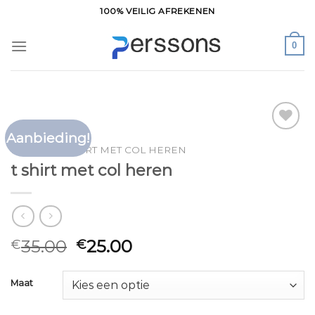
Ga
100% VEILIG AFREKENEN
naar
inhoud
0
Aanbieding!
Toevoegen
HOME
/
T SHIRT MET COL HEREN
aan
t shirt met col heren
verlanglijst
35.00
25.00
€
€
Maat