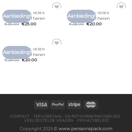
T SHIRT MET COL HEREN
T SHIRT MET COL HEREN
Aanbieding!
Aanbieding!
Toevoegen
Toevoegen
t shirt met col heren
t shirt met col heren
aan
aan
€
35.00
€
25.00
€
28.00
€
20.00
verlanglijst
verlanglijst
T SHIRT MET COL HEREN
Aanbieding!
Toevoegen
t shirt met col heren
aan
€
28.00
€
20.00
verlanglijst
CONTACT
TERUGBETAAL- EN RETOURNERINGSBELEID
VEELGESTELDE VRAGEN
PRIVACYBELEID
Copyright 2025 ©
www.perssonspack.com