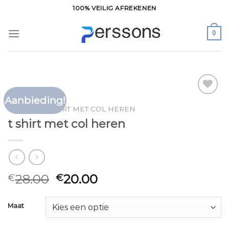
Ga
100% VEILIG AFREKENEN
naar
inhoud
0
Aanbieding!
Toevoegen
HOME
/
T SHIRT MET COL HEREN
aan
t shirt met col heren
verlanglijst
28.00
20.00
€
€
Maat