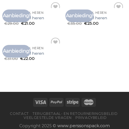
T SHIRT MET COL HEREN
T SHIRT MET COL HEREN
Aanbieding!
Aanbieding!
Toevoegen
Toevoegen
t shirt met col heren
t shirt met col heren
aan
aan
€
29.00
€
21.00
€
35.00
€
25.00
verlanglijst
verlanglijst
T SHIRT MET COL HEREN
Aanbieding!
Toevoegen
t shirt met col heren
aan
€
31.00
€
22.00
verlanglijst
CONTACT
TERUGBETAAL- EN RETOURNERINGSBELEID
VEELGESTELDE VRAGEN
PRIVACYBELEID
Copyright 2025 ©
www.perssonspack.com