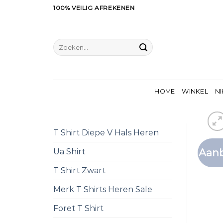
Ga
100% VEILIG AFREKENEN
naar
inhoud
Zoeken
naar:
HOME
WINKEL
NI
T Shirt Diepe V Hals Heren
Aanb
Ua Shirt
T Shirt Zwart
Merk T Shirts Heren Sale
Foret T Shirt