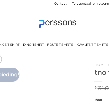
Contact
Terugbetaal- en retour
KKIE T SHIRT
DINO TSHIRT
FOUTE T SHIRTS
KWALITEIT T SHIRTS
HOME
tno 
ieding!
Toevoegen
aan
verlanglijst
31.
€
Maat