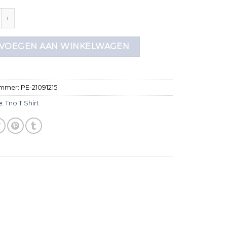
rt aantal
VOEGEN AAN WINKELWAGEN
ummer:
PE-21091215
e:
Tno T Shirt