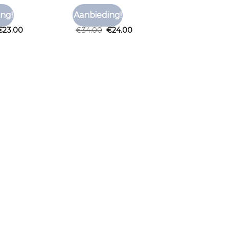
RT
TNO T SHIRT
ng!
Aanbieding!
Toevoegen
Toevoegen
rt
tno t shirt
aan
aan
€
23.00
€
34.00
€
24.00
verlanglijst
verlanglijst