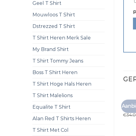
Geel T Shirt
p
Mouwloos T Shirt
Dstrezzed T Shirt
T Shirt Heren Merk Sale
My Brand Shirt
T Shirt Tommy Jeans
Boss T Shirt Heren
GE
T Shirt Hoge Hals Heren
T Shirt Malelions
TNO T 
Aanbi
Equalite T Shirt
tno t 
€
34.
Alan Red T Shirts Heren
T Shirt Met Col