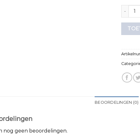
tno t shi
TOE
Artikeln
Categori
BEOORDELINGEN (0)
ordelingen
jn nog geen beoordelingen.