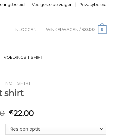
neringsbeleid
Veelgestelde vragen
Privacybeleid
0
INLOGGEN
WINKELWAGEN /
€
0.00
VOEDINGS T SHIRT
/
TNO T SHIRT
t shirt
00
22.00
€