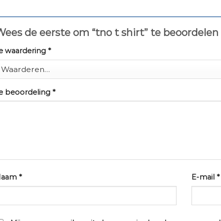
ees de eerste om “tno t shirt” te beoordelen
e waardering
*
e beoordeling
*
Naam
*
E-mail
*