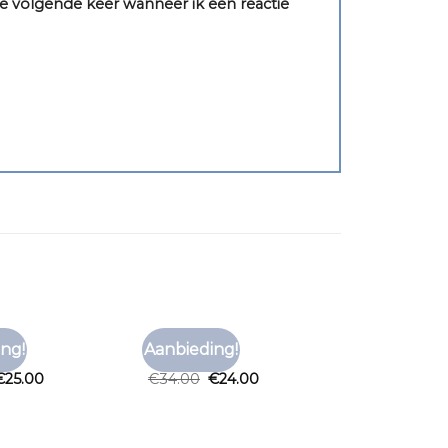
e volgende keer wanneer ik een reactie
RT
TNO T SHIRT
ng!
Aanbieding!
Toevoegen
Toevoegen
rt
tno t shirt
aan
aan
€
25.00
€
34.00
€
24.00
verlanglijst
verlanglijst