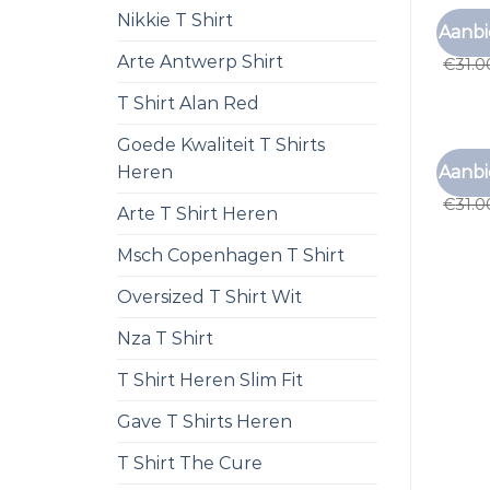
Nikkie T Shirt
TNO T 
Aanbi
tno t 
Arte Antwerp Shirt
€
31.0
T Shirt Alan Red
Goede Kwaliteit T Shirts
TNO T 
Aanbi
Heren
tno t 
€
31.0
Arte T Shirt Heren
Msch Copenhagen T Shirt
Oversized T Shirt Wit
Nza T Shirt
T Shirt Heren Slim Fit
Gave T Shirts Heren
T Shirt The Cure