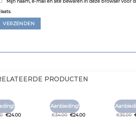
Mijn naam, e-mail en site bewaren in deze browser voor d
laats.
RELATEERDE PRODUCTEN
SHIRT
TNO T SHIRT
TNO T SHI
eding!
Aanbieding!
Aanbiedi
Toevoegen
Toevoegen
shirt
tno t shirt
tno t shi
aan
aan
00
€
24.00
€
34.00
€
24.00
€
35.00
verlanglijst
verlanglijst