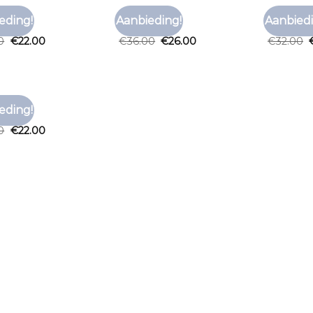
SHIRT
TNO T SHIRT
TNO T SHI
eding!
Aanbieding!
Aanbiedi
Toevoegen
Toevoegen
shirt
tno t shirt
tno t shi
aan
aan
0
€
22.00
€
36.00
€
26.00
€
32.00
verlanglijst
verlanglijst
SHIRT
eding!
Toevoegen
shirt
aan
0
€
22.00
verlanglijst