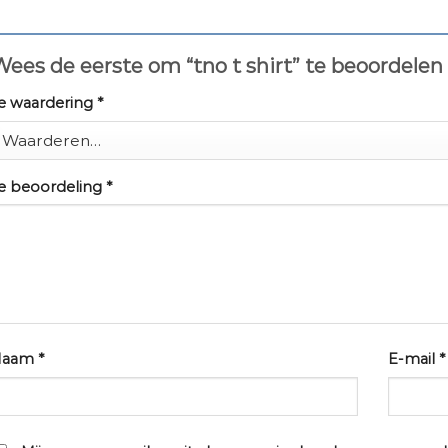
ees de eerste om “tno t shirt” te beoordelen
e waardering
*
e beoordeling
*
Naam
*
E-mail
*