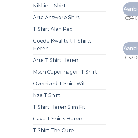
Nikkie T Shirt
TNO T 
Aanbi
tno t 
Arte Antwerp Shirt
€
34.
T Shirt Alan Red
Goede Kwaliteit T Shirts
TNO T 
Aanbi
Heren
tno t 
€
32.
Arte T Shirt Heren
Msch Copenhagen T Shirt
Oversized T Shirt Wit
Nza T Shirt
T Shirt Heren Slim Fit
Gave T Shirts Heren
T Shirt The Cure