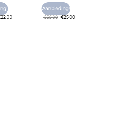
RT
TNO T SHIRT
ng!
Aanbieding!
Toevoegen
Toevoegen
rt
tno t shirt
aan
aan
€
22.00
€
35.00
€
25.00
verlanglijst
verlanglijst