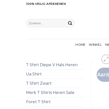
Ga
100% VEILIG AFREKENEN
naar
inhoud
Zoeken
naar:
HOME
WINKEL
NI
T Shirt Diepe V Hals Heren
Aanb
Ua Shirt
T Shirt Zwart
Merk T Shirts Heren Sale
Foret T Shirt