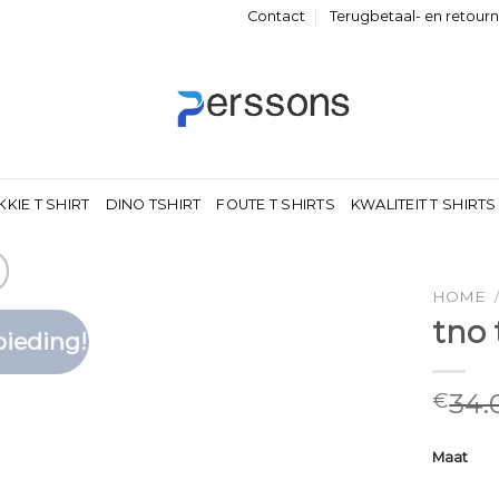
Contact
Terugbetaal- en retour
KKIE T SHIRT
DINO TSHIRT
FOUTE T SHIRTS
KWALITEIT T SHIRTS
HOME
tno 
ieding!
Toevoegen
aan
verlanglijst
34.
€
Maat