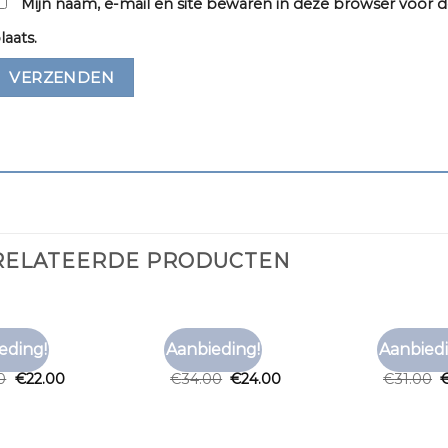
Mijn naam, e-mail en site bewaren in deze browser voor d
laats.
RELATEERDE PRODUCTEN
SHIRT
TNO T SHIRT
TNO T SHI
eding!
Aanbieding!
Aanbiedi
Toevoegen
Toevoegen
shirt
tno t shirt
tno t shi
aan
aan
0
€
22.00
€
34.00
€
24.00
€
31.00
verlanglijst
verlanglijst