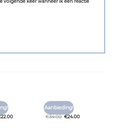
e volgende keer wanneer ik een reactie
RT
TNO T SHIRT
ng!
Aanbieding!
Toevoegen
Toevoegen
rt
tno t shirt
aan
aan
€
22.00
€
34.00
€
24.00
verlanglijst
verlanglijst