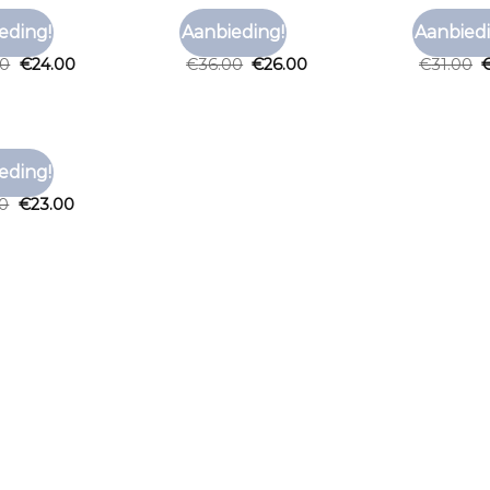
SHIRT
TNO T SHIRT
TNO T SHI
eding!
Aanbieding!
Aanbiedi
Toevoegen
Toevoegen
shirt
tno t shirt
tno t shi
aan
aan
00
€
24.00
€
36.00
€
26.00
€
31.00
verlanglijst
verlanglijst
SHIRT
eding!
Toevoegen
shirt
aan
00
€
23.00
verlanglijst