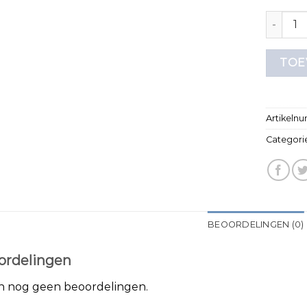
tno t shi
TOE
Artikeln
Categori
BEOORDELINGEN (0)
ordelingen
jn nog geen beoordelingen.