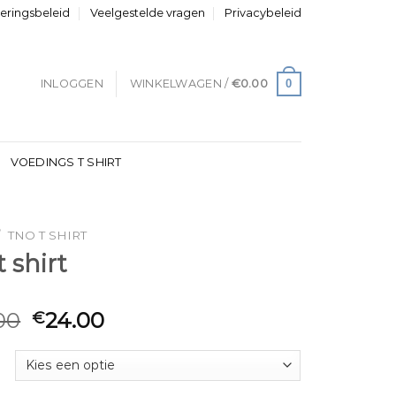
neringsbeleid
Veelgestelde vragen
Privacybeleid
0
INLOGGEN
WINKELWAGEN /
€
0.00
VOEDINGS T SHIRT
/
TNO T SHIRT
t shirt
00
24.00
€