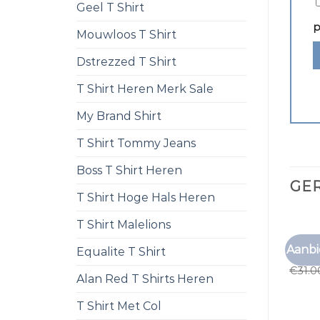
Geel T Shirt
p
Mouwloos T Shirt
Dstrezzed T Shirt
T Shirt Heren Merk Sale
My Brand Shirt
T Shirt Tommy Jeans
Boss T Shirt Heren
GE
T Shirt Hoge Hals Heren
T Shirt Malelions
TNO T 
Aanbi
Equalite T Shirt
tno t 
€
31.0
Alan Red T Shirts Heren
T Shirt Met Col