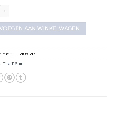
rt aantal
VOEGEN AAN WINKELWAGEN
ummer:
PE-21091217
e:
Tno T Shirt