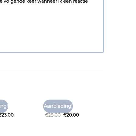
e volgende keer wanneer ik een reactie
LY
TSHIRT ONLY
ng!
Aanbieding!
Toevoegen
Toevoegen
ly
tshirt only
aan
aan
€
23.00
€
28.00
€
20.00
verlanglijst
verlanglijst