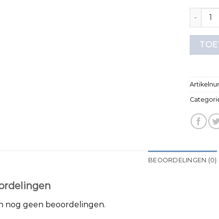
tshirt o
TOE
Artikeln
Categori
BEOORDELINGEN (0)
ordelingen
jn nog geen beoordelingen.