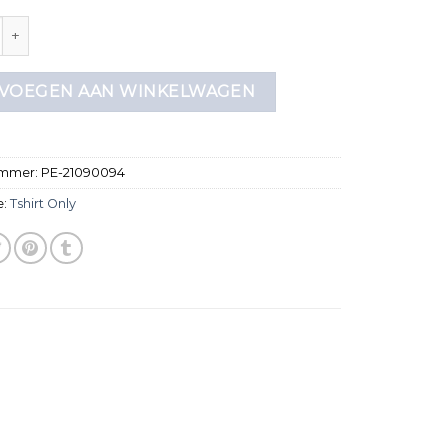
nly aantal
VOEGEN AAN WINKELWAGEN
ummer:
PE-21090094
e:
Tshirt Only