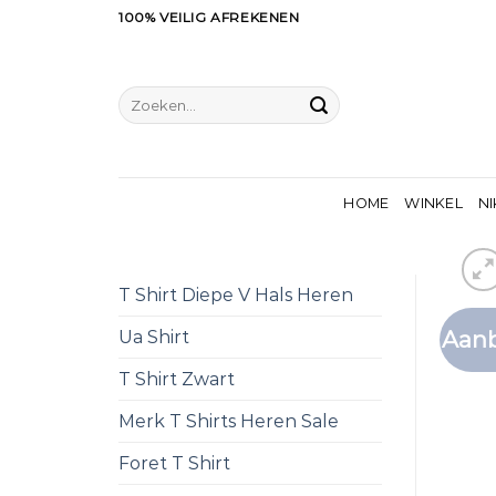
Ga
100% VEILIG AFREKENEN
naar
inhoud
Zoeken
naar:
HOME
WINKEL
NI
T Shirt Diepe V Hals Heren
Aanb
Ua Shirt
T Shirt Zwart
Merk T Shirts Heren Sale
Foret T Shirt