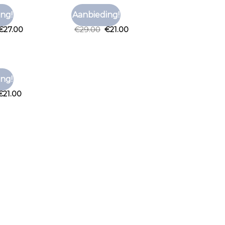
LY
TSHIRT ONLY
ng!
Aanbieding!
Toevoegen
Toevoegen
ly
tshirt only
aan
aan
€
27.00
€
29.00
€
21.00
verlanglijst
verlanglijst
LY
ng!
Toevoegen
ly
aan
€
21.00
verlanglijst