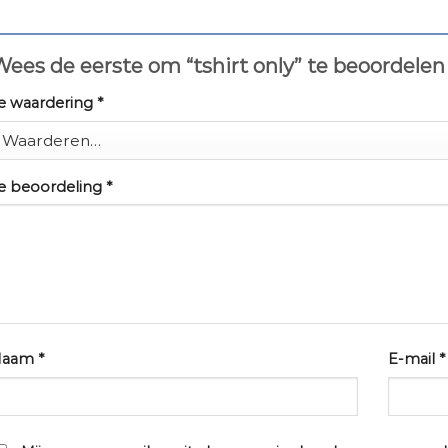
ees de eerste om “tshirt only” te beoordele
e waardering
*
e beoordeling
*
Naam
*
E-mail
*