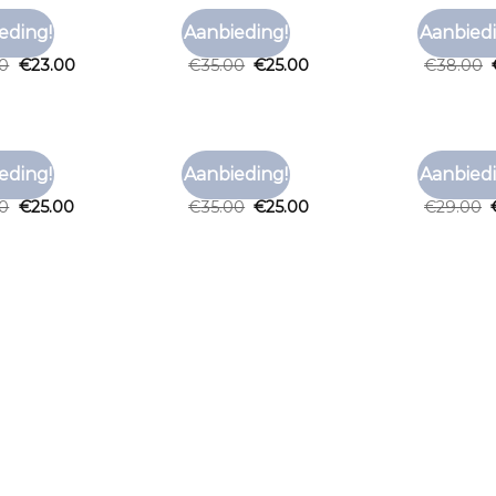
T ONLY
TSHIRT ONLY
TSHIRT ON
eding!
Aanbieding!
Aanbiedi
Toevoegen
Toevoegen
 only
tshirt only
tshirt on
aan
aan
00
€
23.00
€
35.00
€
25.00
€
38.00
verlanglijst
verlanglijst
T ONLY
TSHIRT ONLY
TSHIRT ON
eding!
Aanbieding!
Aanbiedi
Toevoegen
Toevoegen
 only
tshirt only
tshirt on
aan
aan
00
€
25.00
€
35.00
€
25.00
€
29.00
verlanglijst
verlanglijst