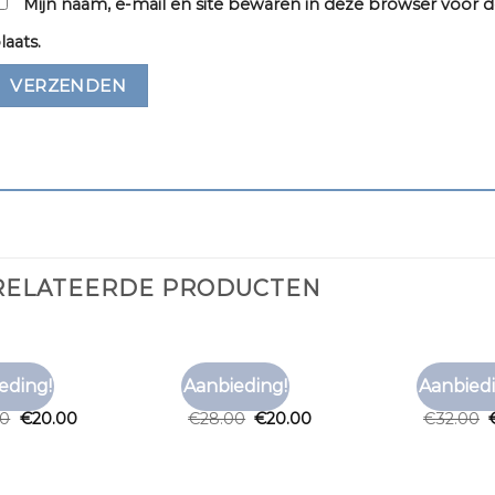
Mijn naam, e-mail en site bewaren in deze browser voor d
laats.
RELATEERDE PRODUCTEN
T ONLY
TSHIRT ONLY
TSHIRT ON
eding!
Aanbieding!
Aanbiedi
Toevoegen
Toevoegen
 only
tshirt only
tshirt on
aan
aan
00
€
20.00
€
28.00
€
20.00
€
32.00
verlanglijst
verlanglijst