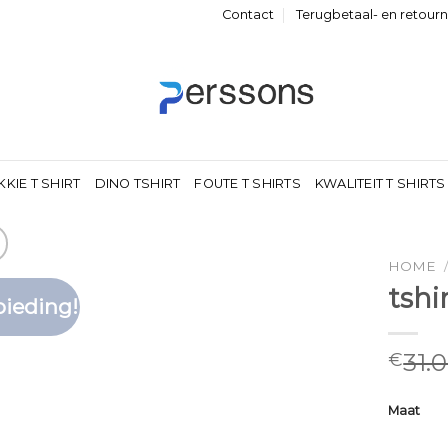
Contact
Terugbetaal- en retour
KKIE T SHIRT
DINO TSHIRT
FOUTE T SHIRTS
KWALITEIT T SHIRTS
HOME
tshi
ieding!
Toevoegen
aan
verlanglijst
31.
€
Maat