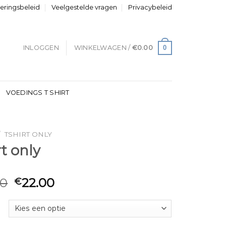
neringsbeleid
Veelgestelde vragen
Privacybeleid
0
INLOGGEN
WINKELWAGEN /
€
0.00
VOEDINGS T SHIRT
/
TSHIRT ONLY
rt only
00
22.00
€