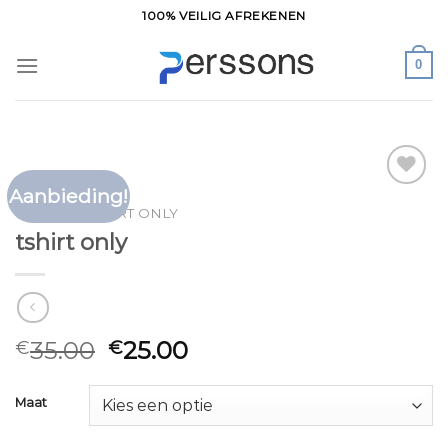
Ga
100% VEILIG AFREKENEN
naar
inhoud
0
Aanbieding!
Toevoegen
HOME
/
TSHIRT ONLY
aan
tshirt only
verlanglijst
35.00
25.00
€
€
Maat